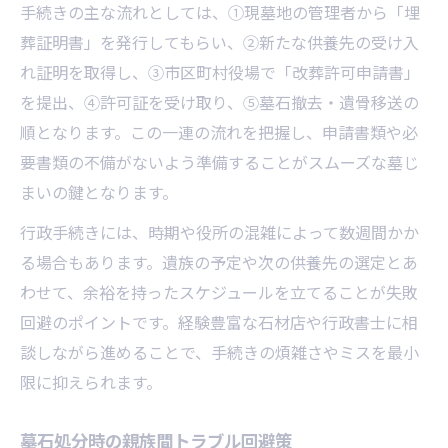
手続きの主な流れとしては、①現墓地の管理者から「埋
葬証明書」を発行してもらい、②新たな供養先の受け入
れ証明を取得し、③市区町村役場で「改葬許可申請書」
を提出、④許可証を受け取り、⑤墓石撤去・遺骨移送の
順となります。この一連の流れを把握し、申請書類や必
要書類の不備がないよう準備することがスムーズな墓じ
まいの鍵となります。
行政手続きには、時期や役所の混雑によって数週間かか
る場合もあります。遺族の予定や次の供養先の選定とあ
わせて、余裕を持ったスケジュールを立てることが失敗
回避のポイントです。経験豊富な石材店や行政書士に相
談しながら進めることで、手続きの煩雑さやミスを最小
限に抑えられます。
墓石処分時の親族間トラブル回避策