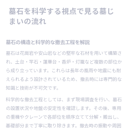
霧島市で墓じまいを始める方へ費用と注意点
墓石を科学する視点で見る墓じ
墓石撤去費用の内訳と適正価格を知る
まいの流れ
霧島市で墓石処分時に注意すべき点
墓石費用が高額になるケースとは何か
墓石の構造と科学的な撤去工程を解説
墓石関連の補助金や支援情報の把握
墓石は花崗岩や安山岩などの堅牢な石材を用いて構築さ
墓石費用の見積もりを比較するコツ
れ、土台・竿石・蓮華台・香炉・灯籠など複数の部位か
科学的根拠で選ぶ墓石撤去後の供養方法
ら成り立っています。これらは長年の風雨や地震にも耐
墓石撤去後の供養先を科学視点で比較
えられるよう設計されているため、撤去時には専門的な
樹木葬や永代供養の墓石との違いを解説
知識と技術が不可欠です。
墓石から考える納骨堂の特徴と利点
科学的な撤去工程としては、まず現場調査を行い、墓石
墓石供養における科学的配慮ポイント
の設置状況や地盤の安定性を確認します。その後、専用
墓石撤去後の家族負担を軽減する方法
の重機やクレーンで各部位を順序立てて分解・搬出し、
知っておきたい墓じまいの費用構成と内訳
基礎部分まで丁寧に取り除きます。撤去時の振動や周囲