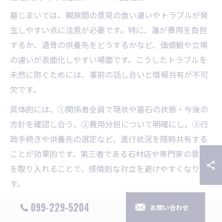
墓じまいでは、親族間の意見の食い違いやトラブルが発
生しやすい点に注意が必要です。特に、誰が費用を負担
するか、遺骨の供養先をどうするかなど、価値観や立場
の違いが表面化しやすい場面です。こうしたトラブルを
未然に防ぐためには、事前の話し合いと情報共有が不可
欠です。
具体的には、①関係者全員で現状や墓石の状態・今後の
方針を確認し合う、②費用分担について明確にし、③行
政手続きや供養先の選定など、進行状況を随時共有する
ことが効果的です。第三者である石材店や専門家の意見
を取り入れることで、感情的な対立を避けやすくなりま
す。
実際に、早期から相談を重ねたことで「納得して墓じま
099-229-5204
お問い合わせ
いができた」「親族全員の希望を反映できた」といった