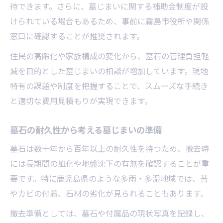
墓石撤去に関する誤解と正しい知識
待できます。さらに、墓じまいに関する補助金制度が設
墓石の素材ごとに異なる扱い方を解説
けられている場合もあるため、事前に霧島市役所や関係
窓口に確認することが推奨されます。
墓石処分後の環境配慮について考える
墓石選びで見落としがちな科学ポイント
住民の高齢化や家族構成の変化から、墓石の管理負担軽
減を目的とした墓じまいの相談が増加しています。現地
特有の課題や制度を把握することで、スムーズな手続き
と適切な費用見積もりが実現できます。
墓石の耐久性から考える墓じまいの準備
墓石は数十年から百年以上の耐久性を持つため、撤去時
には長期間の風化や地盤沈下の有無を確認することが重
要です。特に鹿児島県のような多雨・多湿地域では、苔
やカビの付着、石材の劣化が見られることもあります。
撤去準備としては、墓石や付属品の現状写真を記録し、