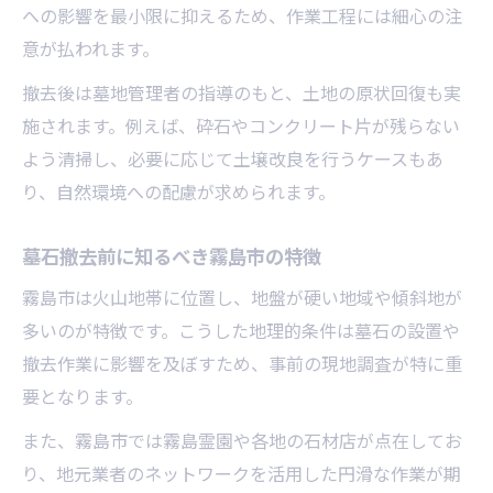
墓石撤去費用と供養費の基本内訳を解説
への影響を最小限に抑えるため、作業工程には細心の注
意が払われます。
墓石工事費や行政手数料の違いを確認
墓石撤去と改葬先費用の分け方とは
撤去後は墓地管理者の指導のもと、土地の原状回復も実
施されます。例えば、砕石やコンクリート片が残らない
閉眼供養や離檀料を含めた費用全体像
よう清掃し、必要に応じて土壌改良を行うケースもあ
墓石の大きさや材質が費用に与える影響
り、自然環境への配慮が求められます。
墓石と家族に寄り添う霧島市での手続き手順
墓石撤去に必要な行政手続きの流れ
墓石撤去前に知るべき霧島市の特徴
墓石処分時の親族間トラブル回避策
霧島市は火山地帯に位置し、地盤が硬い地域や傾斜地が
墓石関連書類の準備と提出ポイント
多いのが特徴です。こうした地理的条件は墓石の設置や
墓石撤去の相談先とサポート活用法
撤去作業に影響を及ぼすため、事前の現地調査が特に重
墓石撤去後の供養先選びと段取り
要となります。
墓石にまつわる誤解と正しい科学知識の活用
また、霧島市では霧島霊園や各地の石材店が点在してお
墓石の寿命と科学的な管理方法を紹介
り、地元業者のネットワークを活用した円滑な作業が期