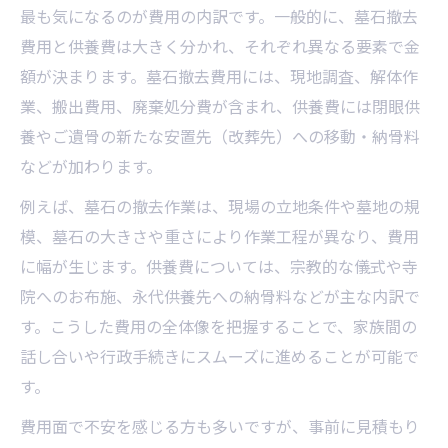
最も気になるのが費用の内訳です。一般的に、墓石撤去
費用と供養費は大きく分かれ、それぞれ異なる要素で金
額が決まります。墓石撤去費用には、現地調査、解体作
業、搬出費用、廃棄処分費が含まれ、供養費には閉眼供
養やご遺骨の新たな安置先（改葬先）への移動・納骨料
などが加わります。
例えば、墓石の撤去作業は、現場の立地条件や墓地の規
模、墓石の大きさや重さにより作業工程が異なり、費用
に幅が生じます。供養費については、宗教的な儀式や寺
院へのお布施、永代供養先への納骨料などが主な内訳で
す。こうした費用の全体像を把握することで、家族間の
話し合いや行政手続きにスムーズに進めることが可能で
す。
費用面で不安を感じる方も多いですが、事前に見積もり