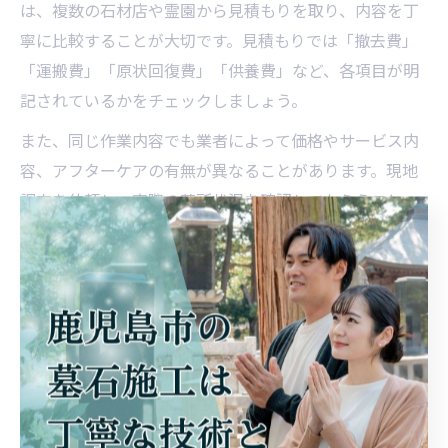
は、複数の石材店や霊園から見積もりを取り、内容を丁
寧に比較することが大切です。見積もりでは「撤去費」
「運搬費」「原状回復費」「供養費」など、各項目が明
記されているかをチェックしましょう。
また、同じ作業内容でも業者によって価格やサービス内
容、アフターケアの有無が異なることがあります。現地
調査を依頼し、実際の墓所状況を確認してもらうこと
で、後から追加費用が発生するリスクを減らせます。
口コミや過去の施工事例、アフターフォローの体制も確
認し、信頼できる業者選びを心がけましょう。特に、鹿
児島市や霧島市で実績がある石材店は、地域特有の風土
や墓地事情にも詳しく、安心して任せられるポイントと
なります。