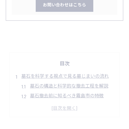
お問い合わせはこちら
目次
墓石を科学する視点で見る墓じまいの流れ
墓石の構造と科学的な撤去工程を解説
墓石撤去前に知るべき霧島市の特徴
墓石の耐久性から考える墓じまいの準備
家族に安心な墓石処理の科学的な根拠
墓石と環境保全を両立する方法とは