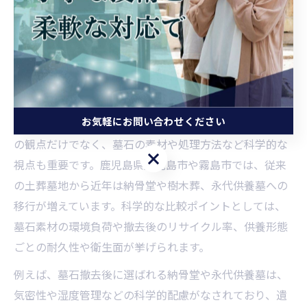
科学的根拠で選ぶ墓石撤去後の
供養方法
墓石撤去後の供養先を科学視点で比較
お気軽にお問い合わせください
墓じまい後の供養先選びは、家族構成や将来の維持管理
の観点だけでなく、墓石の素材や処理方法など科学的な
お気軽にお問い合わせください
視点も重要です。鹿児島県鹿児島市や霧島市では、従来
の土葬墓地から近年は納骨堂や樹木葬、永代供養墓への
移行が増えています。科学的な比較ポイントとしては、
墓石素材の環境負荷や撤去後のリサイクル率、供養形態
ごとの耐久性や衛生面が挙げられます。
例えば、墓石撤去後に選ばれる納骨堂や永代供養墓は、
気密性や湿度管理などの科学的配慮がなされており、遺