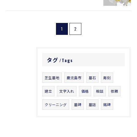
1
2
タグ
Tags
芝生墓地
鹿児島市
墓石
彫刻
建立
文字入れ
価格
相談
依頼
クリーニング
墓碑
墓誌
銘碑