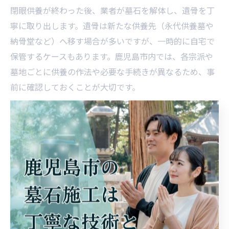
閉眼供養が終わった後、業者が墓石を解体し、遺骨を丁
寧に取り出します。遺骨は新たな供養先（永代供養墓や
納骨堂など）へ移す場合が多いですが、一時的に自宅で
保管するケースもあります。鹿児島市内では、各宗派や
墓地ごとに供養の作法や必要な手続きが異なるため、事
前に確認しておくことが大切です。
作業当日は、家族や親族が立ち会うことで安心感につな
がります。また、遺骨の取り扱いには細心の注意が必要
で、取り出し後の搬送や保管にも配慮しましょう。現場
でのトラブル防止のためにも、事前に流れや注意点を業
者と共有しておくことが成功のポイントです。
鹿児島市での改葬申請と必要書