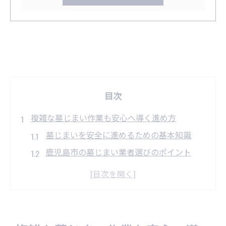
目次
複雑な墓じまい作業も安心へ導く進め方
墓じまいを安全に進めるための基本知識
鹿児島市の墓じまい業者選びのポイント
墓じまい補助金を活用した安心作業法
親族間トラブルを防ぐ墓じまい事前相談
現地事情に合わせた墓じまいの進め方解説
墓じまいを円滑に進めるポイント解説