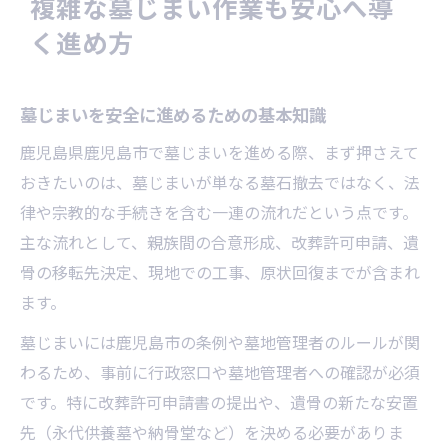
複雑な墓じまい作業も安心へ導
墓じまいの同意形成で大切なポイント解説
く進め方
鹿児島市の墓じまい費用と内訳比較のコツ
墓じまい業者とのスムーズな連携方法
墓じまいを安全に進めるための基本知識
補助金申請を失敗しないための注意点
鹿児島県鹿児島市で墓じまいを進める際、まず押さえて
遺骨の取り出しや閉眼供養の流れ解説
おきたいのは、墓じまいが単なる墓石撤去ではなく、法
鹿児島市での改葬申請と必要書類の流れ
律や宗教的な手続きを含む一連の流れだという点です。
改葬許可申請書の正しい記入方法と提出先
主な流れとして、親族間の合意形成、改葬許可申請、遺
墓じまいで必要な書類と手続き一覧
骨の移転先決定、現地での工事、原状回復までが含まれ
鹿児島市の改葬申請でよくある疑問を解決
ます。
遺骨移転時の行政手続き徹底ガイド
墓じまいには鹿児島市の条例や墓地管理者のルールが関
墓じまいに不可欠な証明書や添付書類整理
わるため、事前に行政窓口や墓地管理者への確認が必須
術
です。特に改葬許可申請書の提出や、遺骨の新たな安置
費用面で失敗しない墓じまいのコツとは
先（永代供養墓や納骨堂など）を決める必要がありま