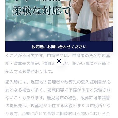
類の流れ
改葬許可申請書の正しい記入方法と提出先
改葬許可申請書は、墓じまいを進めるうえで必ず必要と
なる重要書類です。鹿児島市で正しく手続きを進めるた
お気軽にお問い合わせください
めには、申請書の記入方法と提出先を十分に把握してお
くことが不可欠です。申請書には、申請者の氏名や現墓
お気軽にお問い合わせください
所・改葬先の情報、遺骨の数など、細かい事項を正確に
記入する必要があります。
記入時には、現墓地の管理者や改葬先の受入証明書が必
要となる場合が多く、記載内容に不備があると受理され
ないこともあります。鹿児島市の場合、改葬許可申請書
の提出先は、現墓地が所在する区役所または市役所とな
ります。必要に応じて事前に相談窓口へ問い合わせるこ