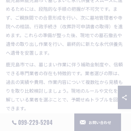
鹿児島県鹿児島市で墓じまいと永代供養をスムーズに進
めるためには、段階的な手順の把握が不可欠です。ま
ず、ご親族間での合意形成を行い、次に墓地管理者や寺
院への相談、行政手続き（改葬許可申請書の取得）を進
めます。これらの準備が整った後、現地での墓石撤去や
遺骨の取り出し作業を行い、最終的に新たな永代供養先
へ遺骨を安置します。
鹿児島市では、墓じまい作業に伴う補助金制度や、信頼
できる専門業者の存在も特徴的です。業者選びの際は、
過去の実績や費用、作業内容について複数社から見積も
りを取り比較検討しましょう。現地のルールや文化を理
解している業者を選ぶことで、予期せぬトラブルを回避
できます。
注意点として、改葬許可申請書の記載ミスや必要書類の
099-229-5204
お問い合わせ
不足が手続きの遅延原因となることがあります。各工程