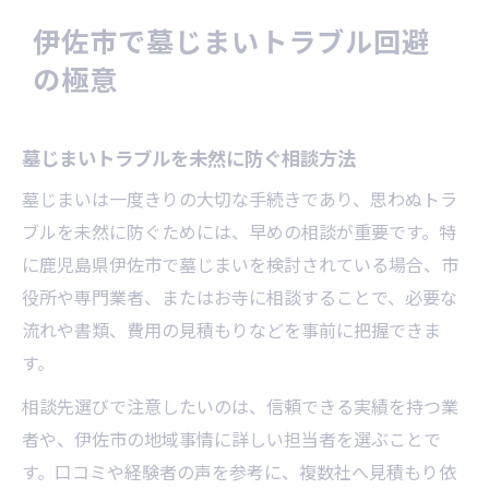
親族合意が難航する場合の対策法とは
伊佐市で墓じまいトラブル回避
墓じまいで親族との合意を得るコツ
の極意
遠方親族との墓じまい調整ポイント
感情的対立を避ける墓じまいの伝え方
墓じまいトラブルを未然に防ぐ相談方法
家族会議で墓じまい合意形成を進める
墓じまいは一度きりの大切な手続きであり、思わぬトラ
専門家による墓じまい相談活用の利点
ブルを未然に防ぐためには、早めの相談が重要です。特
書類不備による墓じまいの遅延を防ぐには
に鹿児島県伊佐市で墓じまいを検討されている場合、市
墓じまい書類の正しい準備と確認方法
役所や専門業者、またはお寺に相談することで、必要な
改葬許可申請で必要な墓じまい書類一覧
流れや書類、費用の見積もりなどを事前に把握できま
埋葬証明書を墓じまいでスムーズ取得
す。
墓じまい申請時のよくある書類ミス対策
相談先選びで注意したいのは、信頼できる実績を持つ業
市役所の窓口相談で墓じまい遅延防止
者や、伊佐市の地域事情に詳しい担当者を選ぶことで
スムーズな申請を叶える墓じまい手順
す。口コミや経験者の声を参考に、複数社へ見積もり依