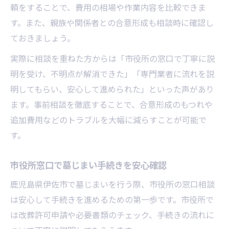
墓じまい申請手順を分かりやすく解説
頼をすることで、費用の相場や作業内容を比較できま
す。また、親族や関係者との合意形成も相談時に確認し
申請前に必要な墓じまい準備ポイント
ておきましょう。
墓じまいで行政手続きを円滑に進める方法
実際に相談を重ねた方からは「市役所の窓口で丁寧に説
市役所連携で墓じまい申請がスムーズに
明を受け、不明点が解消できた」「専門業者に流れを説
トラブルを避ける墓じまい工程の流れ
明してもらい、安心して進められた」といった声があり
費用トラブルを避ける見積もり比較の重要性
ます。事前相談を徹底することで、合意形成のもつれや
墓じまい費用トラブルを防ぐ見積もり術
追加費用などのトラブルを大幅に減らすことが可能で
複数業者で墓じまい費用を比較する理由
す。
墓じまい見積もり時の注意すべき項目
費用相場を知って墓じまいトラブル回避
市役所窓口で墓じまい手続きを安心確認
墓じまいで追加費用発生を防ぐコツ
鹿児島県伊佐市で墓じまいを行う際、市役所の窓口相談
業者選び一つで変わる安心の墓じまい体験
は安心して手続きを進めるための第一歩です。市役所で
は改葬許可申請や必要書類のチェック、手続きの流れに
信頼できる墓じまい業者の選び方と基準