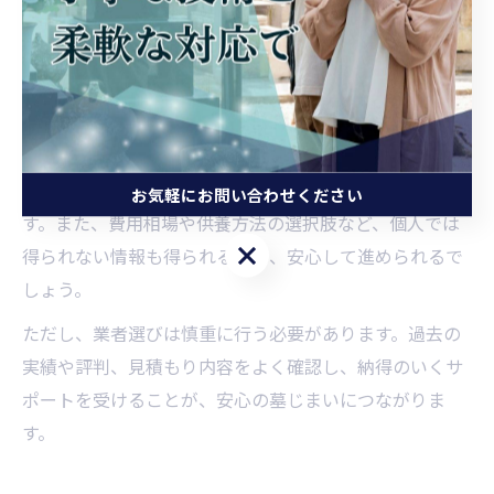
ており、書類の準備や改葬許可申請、費用見積もりな
ど、煩雑な手続きを的確にサポートしてくれます。
専門家を活用することで、親族間の意見調整やトラブル
防止にもつながります。実際、「専門家に同席してもら
ったことで冷静に話し合いが進んだ」「書類不備による
手続き遅延を防げた」という声も多く寄せられていま
お気軽にお問い合わせください
す。また、費用相場や供養方法の選択肢など、個人では
お気軽にお問い合わせください
得られない情報も得られるため、安心して進められるで
しょう。
ただし、業者選びは慎重に行う必要があります。過去の
実績や評判、見積もり内容をよく確認し、納得のいくサ
ポートを受けることが、安心の墓じまいにつながりま
す。