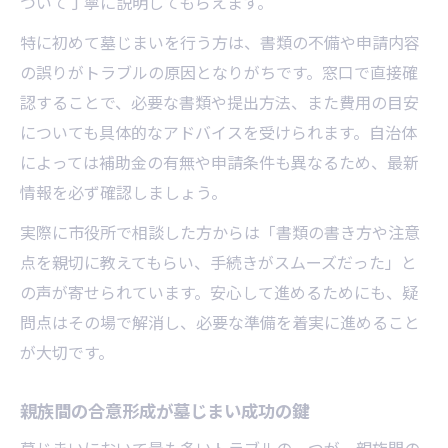
ついて丁寧に説明してもらえます。
墓じまい業者選定でトラブルを避ける方法
経験豊富な業者が墓じまい成功のポイント
特に初めて墓じまいを行う方は、書類の不備や申請内容
の誤りがトラブルの原因となりがちです。窓口で直接確
口コミや体験談で墓じまい業者を比較
認することで、必要な書類や提出方法、また費用の目安
業者依頼で墓じまい手続きが楽になる理由
についても具体的なアドバイスを受けられます。自治体
によっては補助金の有無や申請条件も異なるため、最新
情報を必ず確認しましょう。
実際に市役所で相談した方からは「書類の書き方や注意
点を親切に教えてもらい、手続きがスムーズだった」と
の声が寄せられています。安心して進めるためにも、疑
問点はその場で解消し、必要な準備を着実に進めること
が大切です。
親族間の合意形成が墓じまい成功の鍵