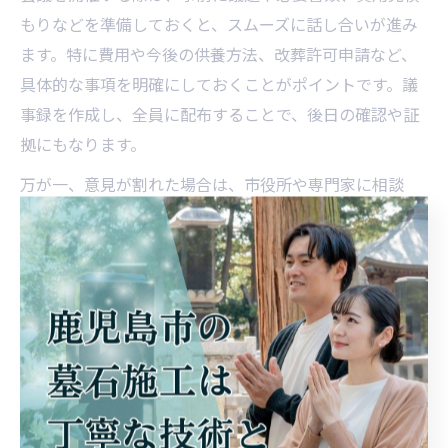
もりなどを準備しておくと、スムーズに話し合いが進み
ます。特に費用や今後の供養方法、改葬許可申請など、
具体的な事項を明確にしておくことがポイントです。議
事録を作成し、全員に配布することで、後日の確認や証
拠にもなります。
万が一、意見が割れた場合は、市役所や専門家に相談
し、第三者の意見を交えることで冷静な判断につなげる
ことができます。家族会議を通じて、納得と安心の墓じ
まいを実現しましょう。
専門家による墓じまい相談活用の利点
墓じまいは一度きりの大切な手続きであり、専門家のサ
ポートを受けることで多くのメリットがあります。特に
伊佐市では、市役所や実績のある業者が相談窓口を設け