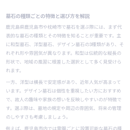
墓石のメンテナンス性と長持ちの秘訣
墓石の種類ごとの特徴と選び方を解説
墓石の吸水率や硬度を見極める重要性
鹿児島県鹿児島市や枕崎市で墓石を選ぶ際には、まず代
墓石の強度と美しさを両立する選定術
表的な墓石の種類とその特徴を知ることが重要です。主
墓石購入時に押さえたい重要事項
に和型墓石、洋型墓石、デザイン墓石の3種類があり、そ
墓石購入で必要な見積もりのチェック方法
れぞれ形や雰囲気が異なります。和型は伝統的な縦長の
墓石の価格と品質のバランスを考えるコツ
形状で、地域の風習に根差した選択として多く見受けら
墓石購入時に確認すべき契約内容とは
れます。
墓石選びにおける石材店との信頼関係
一方、洋型は横長で安定感があり、近年人気が高まって
墓石の施工実例を比較する際の注目点
います。デザイン墓石は個性を重視したい方におすすめ
墓石の色や形で考える納得の選択
で、故人の趣味や家族の想いを反映しやすいのが特徴で
墓石の色ごとの印象と選び方のポイント
す。選ぶ際は、墓地の規定や周辺の雰囲気、将来の管理
のしやすさも考慮しましょう。
墓石の形状が持つ意味と選定のコツ
墓石の色選びで地域習慣に配慮する方法
例えば、鹿児島市内では霊園ごとに設置可能な墓石の種