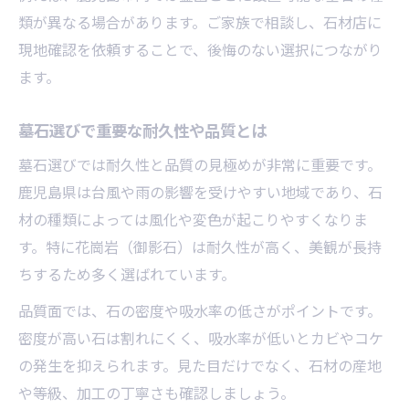
類が異なる場合があります。ご家族で相談し、石材店に
墓石のデザインで個性を表現する工夫
現地確認を依頼することで、後悔のない選択につながり
墓石選びで迷わない色と形の組み合わせ
ます。
予算と品質を両立する墓石選定術
墓石の価格帯別に選ぶポイントまとめ
墓石選びで重要な耐久性や品質とは
墓石購入で費用を抑える工夫と注意点
墓石選びでは耐久性と品質の見極めが非常に重要です。
墓石の品質と価格を見極める比較方法
鹿児島県は台風や雨の影響を受けやすい地域であり、石
墓石の見積もりで分かるコスト配分とは
材の種類によっては風化や変色が起こりやすくなりま
墓石選びで納得できる予算計画の立て方
す。特に花崗岩（御影石）は耐久性が高く、美観が長持
地域習慣に配慮した墓石を選ぶには
ちするため多く選ばれています。
墓石選びで地域の慣習を尊重する方法
品質面では、石の密度や吸水率の低さがポイントです。
墓石の色と宗教的配慮のポイントを解説
密度が高い石は割れにくく、吸水率が低いとカビやコケ
墓石選定時に地域特有のルールを確認
の発生を抑えられます。見た目だけでなく、石材の産地
や等級、加工の丁寧さも確認しましょう。
墓石のデザインと地域独自の慣習の関係