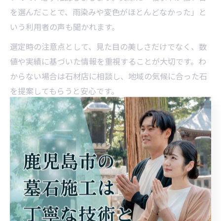
を選んだことで、雨染みや変色がほとんどなかった」と
いう利用者の声も聞かれます。
選定時の注意点として、見た目の美しさだけでなく、数
値や実績に基づいた情報を重視することが大切です。わ
からない場合は石材店に相談し、地域の気候に合った石
を提案してもらうと安心です。
墓石の強度と美しさを両立する選定術
お墓はご家族の想いを形にする大切な場所であり、強度
と美しさの両立が求められます。鹿児島県鹿児島市や枕
崎市では、台風や強風、火山灰などの自然環境にも耐え
うるしっかりとした墓石が選ばれる傾向があります。強
度面では、石材の厚みや組み立て方法も重要な要素で
す。