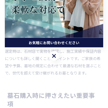
美しさを維持するためには、色や模様の好みだけでな
く、彫刻の映えやすさ、長期間の色褪せの少なさを考慮
しましょう。例えば、御影石の中でも黒系やグレー系は
落ち着いた印象で人気がありますが、「黒はダメ？」と
いう疑問については、宗教的・地域的な制約は少ないの
が一般的です。
お気軽にお問い合わせください
選定時は、石材店で実物を確認し、施工実績や保証内容
お気軽にお問い合わせください
についても詳しく聞くことがポイントです。ご家族の希
望や予算、墓地の規定に合わせて最適な石材を選ぶこと
で、世代を超えて受け継がれるお墓となります。
墓石購入時に押さえたい重要事
項