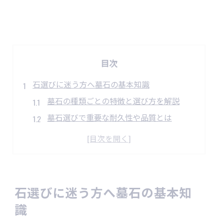
目次
石選びに迷う方へ墓石の基本知識
墓石の種類ごとの特徴と選び方を解説
墓石選びで重要な耐久性や品質とは
墓石の選定時に知っておきたい基礎知識
墓石の素材や仕上げの違いを比較しよう
墓石選びで失敗しないためのポイント
墓石が長持ちする選び方のポイント
石選びに迷う方へ墓石の基本知
墓石の耐久性を左右する素材の選び方
識
風化や変色に強い墓石の特性を知る