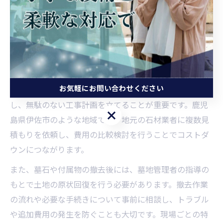
費用を抑えて進める伊佐市の墓
じまい方法
墓じまい費用を抑えた撤去工事の進め方
墓じまいにおいて撤去工事の費用を抑えるためには、ま
お気軽にお問い合わせください
ず現地の状況や墓石の大きさ、墓所の形状を正確に把握
し、無駄のない工事計画を立てることが重要です。鹿児
お気軽にお問い合わせください
島県伊佐市のような地域では、地元の石材業者に複数見
積もりを依頼し、費用の比較検討を行うことでコストダ
ウンにつながります。
また、墓石や付属物の撤去後には、墓地管理者の指導の
もとで土地の原状回復を行う必要があります。撤去作業
の流れや必要な手続きについて事前に相談し、トラブル
や追加費用の発生を防ぐことも大切です。現場ごとの特