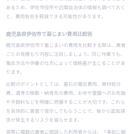
墓じまい手続きと費用相場の全体像
あるため、伊佐市役所や近隣自治体の情報も調べておく
墓じまい費用と申請書類準備のポイント
と、費用負担を軽減できる可能性があります。
墓じまい費用を把握するための見積もり方
鹿児島県伊佐市で墓じまい費用比較術
法
墓じまい費用に関わる行政手続きの流れ
鹿児島県伊佐市で墓じまいの費用を比較する際は、業者
墓じまい費用の相場とよくある質問事例
ごとの見積もり内容に注目しましょう。同じ作業でも、
撤去方法や供養の仕方によって価格差が生じることがあ
墓じまいを安心して進めるための注意点
ります。
墓じまい費用で発生しやすいトラブル例
比較のポイントとしては、墓石の撤去費用、廃材処分
墓じまい費用を巡る業者選びの注意事項
費、遺骨の移動・納骨先の費用、お寺や霊園へのお布施
墓じまい費用交渉時のポイントと心得
や手数料などを明確に把握することが大切です。これら
墓じまい費用を明確にするための相談先
を具体的に書面で提示してもらうことで、後から追加請
墓じまい費用で失敗しない契約の進め方
求が発生するリスクを減らせます。
家族で合意形成する墓じまいの進め方
実際に複数の業者に相談した利用者からは、「事前に細