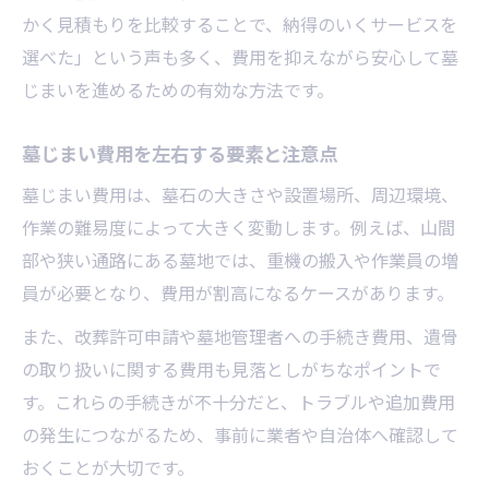
墓じまい費用と家族の意見調整の進め方
かく見積もりを比較することで、納得のいくサービスを
墓じまい費用を家族で話し合う際の工夫
選べた」という声も多く、費用を抑えながら安心して墓
墓じまい費用を共有し合意を得る方法
じまいを進めるための有効な方法です。
墓じまい費用でトラブルを防ぐ家族会議
墓じまい費用を左右する要素と注意点
墓じまい費用について親族と相談するポイ
ント
墓じまい費用は、墓石の大きさや設置場所、周辺環境、
作業の難易度によって大きく変動します。例えば、山間
部や狭い通路にある墓地では、重機の搬入や作業員の増
員が必要となり、費用が割高になるケースがあります。
また、改葬許可申請や墓地管理者への手続き費用、遺骨
の取り扱いに関する費用も見落としがちなポイントで
す。これらの手続きが不十分だと、トラブルや追加費用
の発生につながるため、事前に業者や自治体へ確認して
おくことが大切です。