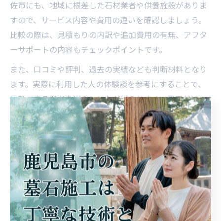
佐市にも、地域に根差した石材業者や供養施設がありま
すので、サービス内容や費用の違いを確認しましょう。
比較の際は、見積もりの内訳や追加費用の有無、アフタ
ーサポートの内容もチェックポイントです。
また、口コミや評判、過去の実績なども判断材料となり
ます。実際に利用した人の体験談を参考にすることで、
信頼できる業者を選ぶヒントが得られます。費用だけで
なく、供養の方法やアフターケアも重視しましょう。
比較検討の際は、家族や親族とも協議しながら進めるこ
とで、トラブルの回避や納得のいく選択につながりま
す。後悔しない墓じまいのために、十分な情報収集と比
較を心がけてください。