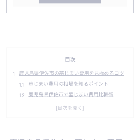
目次
鹿児島県伊佐市の墓じまい費用を見極めるコツ
墓じまい費用の相場を知るポイント
鹿児島県伊佐市で墓じまい費用比較術
墓じまい費用を左右する要素と注意点
墓じまい費用の見積もりで確認すべき点
墓じまい費用を抑える業者選びの基準
墓じまいで知っておきたい費用削減術