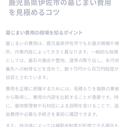
鹿児島県伊佐市の墓じまい費用
墓じまい費用を抑える見積もり活用法
を見極めるコツ
墓じまい費用削減に役立つ申請のコツ
墓じまい費用の節約術と注意すべき落とし
墓じまい費用の相場を知るポイント
穴
墓じまいの費用は、鹿児島県伊佐市でもお墓の規模や場
墓じまい費用の補助金活用とその条件
所、作業内容によって大きく異なります。一般的な相場
墓じまい費用を安く抑えるための比較方法
としては、墓石の撤去や整地、遺骨の取り出し、永代供
費用を抑えて進める伊佐市の墓じまい方法
養先への納骨などを含めて、数十万円から百万円程度が
墓じまい費用を抑えた撤去工事の進め方
目安とされています。
墓じまい費用節約に有効な手順の工夫
費用を正確に把握するためには、見積もりを複数の業者
墓じまい費用の負担を軽減する方法とは
から取得し、費用の内訳を比較することが重要です。特
墓じまい費用が安くなる永代供養の選択
に、墓地管理者や石材店による説明を受けることで、追
墓じまい費用を減らす廃棄処理のポイント
加費用や必要な手続きを事前に確認できます。
手続きの流れと費用相場を徹底解説
また、自治体によっては補助金制度が利用できる場合も