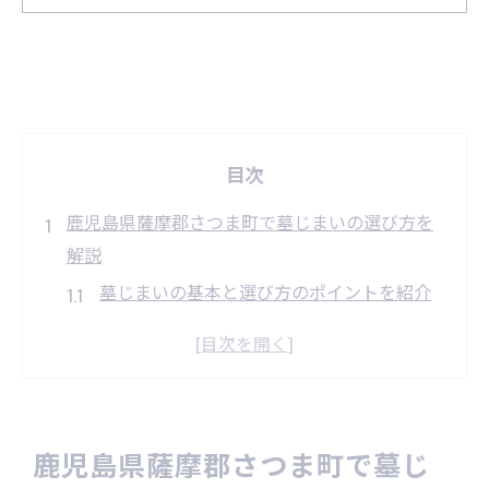
目次
鹿児島県薩摩郡さつま町で墓じまいの選び方を
解説
墓じまいの基本と選び方のポイントを紹介
墓じまい業者選びで重視すべき基準とは
鹿児島県で墓じまいを相談する際の注意点
墓じまいと永代供養の違いを比較して検討
墓じまいの流れと必要書類の準備方法
鹿児島県薩摩郡さつま町で墓じ
評判が気になる方へ墓じまい実例から学ぶ知恵