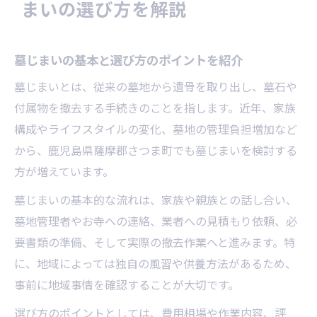
まいの選び方を解説
墓じまいで評判の良い事例から学ぶ工夫
墓じまい体験談で見える成功と失敗の分岐
墓じまいの基本と選び方のポイントを紹介
点
墓じまい評判を参考に選ぶポイント解説
墓じまいとは、従来の墓地から遺骨を取り出し、墓石や
付属物を撤去する手続きのことを指します。近年、家族
実際の墓じまいで役立ったアドバイス集
構成やライフスタイルの変化、墓地の管理負担増加など
墓じまいにおける家族の声をどう活かすか
から、鹿児島県薩摩郡さつま町でも墓じまいを検討する
費用相場を知って納得できる墓じまいの進め方
方が増えています。
墓じまい費用相場と内訳を詳しく解説
墓じまいの基本的な流れは、家族や親族との話し合い、
墓じまいの見積もり比較で費用を抑える方
墓地管理者やお寺への連絡、業者への見積もり依頼、必
法
要書類の準備、そして実際の撤去作業へと進みます。特
墓じまいにかかる追加費用や注意点とは
に、地域によっては独自の風習や供養方法があるため、
墓じまい費用の相談先と選び方のコツ
事前に地域事情を確認することが大切です。
墓じまい費用節約のためのポイント紹介
選び方のポイントとしては、費用相場や作業内容、評