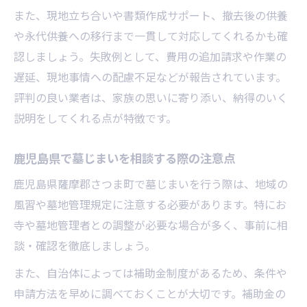
また、現地立ち合いや書類作成サポート、撤去後の供養
さつま町で墓じまい後の供養方法を考える
や永代供養への移行まで一貫して対応してくれるかも確
補助金活用で墓じまい費用を抑える最新ガイド
認しましょう。失敗例として、費用の追加請求や作業の
墓じまいで利用できる補助金の最新情報
遅延、現地事情への配慮不足などが報告されています。
墓じまい補助金申請の流れと注意点を解説
評判の良い業者は、家族の思いに寄り添い、納得のいく
墓じまい費用を補助金で抑える具体的な手
説明をしてくれる点が特徴です。
順
補助金対象となる墓じまいケースの特徴紹
鹿児島県で墓じまいを相談する際の注意点
介
鹿児島県薩摩郡さつま町で墓じまいを行う際は、地域の
墓じまい補助金の相談先と申請サポート方
風習や墓地管理規定に注意する必要があります。特にお
法
寺や墓地管理者との調整が必要な場合が多く、事前に相
談・確認を徹底しましょう。
また、自治体によっては補助金制度があるため、条件や
申請方法を早めに調べておくことが大切です。補助金の