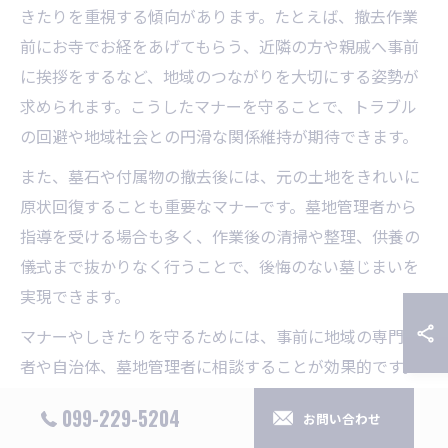
きたりを重視する傾向があります。たとえば、撤去作業
前にお寺でお経をあげてもらう、近隣の方や親戚へ事前
に挨拶をするなど、地域のつながりを大切にする姿勢が
求められます。こうしたマナーを守ることで、トラブル
の回避や地域社会との円滑な関係維持が期待できます。
また、墓石や付属物の撤去後には、元の土地をきれいに
原状回復することも重要なマナーです。墓地管理者から
指導を受ける場合も多く、作業後の清掃や整理、供養の
儀式まで抜かりなく行うことで、後悔のない墓じまいを
実現できます。
マナーやしきたりを守るためには、事前に地域の専門業
者や自治体、墓地管理者に相談することが効果的です。
経験豊富な業者であれば、さつま町特有のマナーも熟知
099-229-5204
お問い合わせ
しており、丁寧にサポートしてくれます。初めての方や