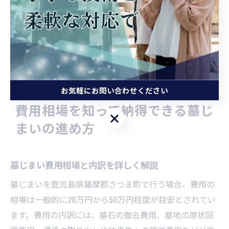
家族の声を活かすためには、意見をまとめる際の進行役
を決める、記録を残す、必要に応じて専門家の意見を取
り入れるなどの工夫が効果的です。これにより、全員が
納得できる形で墓じまいを進めることができ、後悔やト
ラブルを防ぐことにつながります。
お気軽にお問い合わせください
費用相場を知って納得できる墓じ
お気軽にお問い合わせください
まいの進め方
墓じまい費用相場と内訳を詳しく解説
墓じまいを鹿児島県薩摩郡さつま町で行う場合、費用の
相場は一般的に20万円から50万円程度が目安とされてい
ます。費用の内訳には、墓石の撤去費用、墓地の原状回