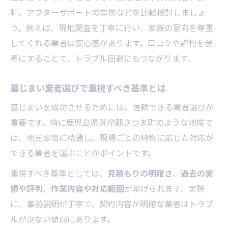
墓じまいの口コミ情報をもとに安心を得る方法
判、アフターサポートの有無などを比較検討しましょ
墓じまい口コミで選ぶ業者の安心ポイント
う。例えば、現地調査を丁寧に行い、家族の意向を尊重
墓じまい評判から見える信頼できる対応例
してくれる業者は安心感があります。口コミや評判を参
口コミで多い墓じまいの悩みと解決策
考にすることで、トラブル回避にもつながります。
墓じまい体験者の声で準備を万全にする
墓じまい業者選びで重視すべき基準とは
墓じまい口コミの真偽を見極めるコツ
墓じまいを成功させるためには、信頼できる業者選びが
さつま町ならではの墓じまい注意点と体験談紹
重要です。特に鹿児島県薩摩郡さつま町のような地域で
介
は、地元事情に精通し、現場ごとの特性に応じた対応が
さつま町で墓じまいを行う際の風習と注意
できる業者を選ぶことがポイントです。
点
重視すべき基準としては、
見積もりの明確さ
、
過去の実
さつま町独自の墓じまい体験談を深掘り解
績や評判
、
作業内容や対応範囲
が挙げられます。実際
説
に、事前説明が丁寧で、契約内容が明確な業者はトラブ
地域特有の墓じまいマナーを知って安心
ルが少ない傾向にあります。
墓じまいで見落としがちな手続きポイント