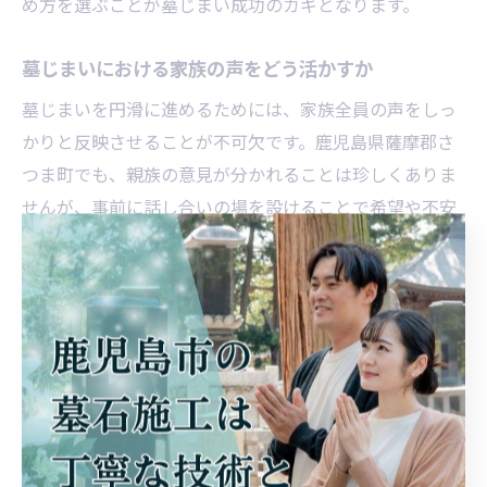
め方を選ぶことが墓じまい成功のカギとなります。
墓じまいにおける家族の声をどう活かすか
墓じまいを円滑に進めるためには、家族全員の声をしっ
かりと反映させることが不可欠です。鹿児島県薩摩郡さ
つま町でも、親族の意見が分かれることは珍しくありま
せんが、事前に話し合いの場を設けることで希望や不安
を共有しやすくなります。
例えば、改葬先や供養方法、費用負担の分担など、家族
ごとに異なる希望がある場合は、第三者である業者や専
門家に同席してもらうことで冷静な意見交換が可能で
す。実際に、家族の意見をまとめてから業者に相談した
ことで、作業がスムーズに進んだという体験談も多く寄
せられています。