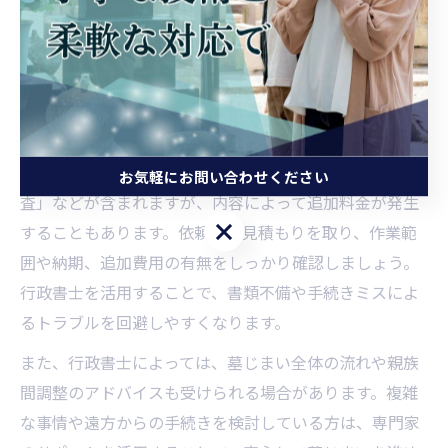
頼が有効です。鹿児島県いちき串木野市でも、改葬許可
申請や書類作成、関係各所との調整を行政書士がサポー
トしてくれます。依頼時の費用は、地域や依頼内容によ
って異なりますが、一般的には3万円～7万円程度が目安
とされています。
費用には「書類作成」「役所への申請代行」「現地調
お気軽にお問い合わせください
査」などが含まれますが、内容によって追加料金が発生
お気軽にお問い合わせください
することもあります。依頼前に見積もりを取り、作業範
囲や納期、追加費用の有無をしっかり確認しましょう。
行政書士を活用することで、書類不備や手続きミスによ
るトラブルを回避しやすくなります。
また、行政書士によっては、墓じまい全体の流れや親族
間調整のアドバイスも受けられる場合があります。複雑
な事情や遠方からの手続きを検討している方は、専門家