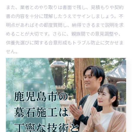
また、業者とのやり取りは書面で残し、見積もりや契約
書の内容を十分に理解したうえでサインしましょう。不
明点があればその都度質問し、納得できるまで説明を求
めることが大切です。さらに、親族間での意見調整や、
供養先選びに関する合意形成もトラブル防止に欠かせま
せん。
実際の事例として、「解体後に墓地管理費の未払いが判
明した」「撤去時の立ち会いに親族が揃わずトラブルに
なった」といった声もあります。費用面だけでなく、手
続き全体を見据えて準備を進めることで、安心して墓じ
まいを終えることができます。
行政書士依頼時に知っておきたい費用ポイント
墓じまいの手続きが煩雑に感じる場合、行政書士への依