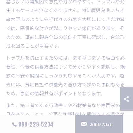
墓じまいは親族間で意見が分かれやすく、トラブルが発
生するケースも少なくありません。特に鹿児島県いちき
串木野市のように先祖代々のお墓を大切にしてきた地域
では、感情的な対立が起こりやすい傾向があります。そ
のため、事前に親族全員の意向を丁寧に確認し、合意形
成を図ることが重要です。
トラブルを防止するためには、まず墓じまいの理由や必
要性、今後の供養方法について分かりやすく説明し、親
族の不安や疑問にしっかり対応することが大切です。過
去には、費用負担や供養先の選び方で揉めた事例もある
ため、事前の情報共有がポイントとなります。
また、第三者である行政書士や石材業者など専門家の意
見を交えることで、公平な判断材料を提供できる場合が
あります。いちき串木野市でも相談窓口や補助金の利用
099-229-5204
お問い合わせ
が可能な場合があるため、適切なサポートを受けて進め