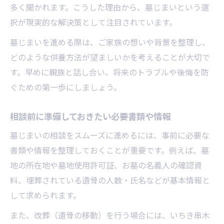
多く聞かれます。こうした理由から、墓じまいという選
よう
択が現実的な解決策として注目されています。
終活やお墓の相談所でできることを知る
墓じまいを進める際は、ご家族の想いや背景を整理し、
行政や消費生活センター相談の活用方法
どのような供養方法が望ましいかを考えることが大切で
墓じまいの悩みを専門家に相談するメリッ
す。早めに親族と話し合い、将来のトラブルや後悔を防
ト
ぐための第一歩にしましょう。
窓口相談時に準備しておきたい質問リスト
費用で悩むなら知っておきたい墓じまいの工夫
相談前に準備しておきたい必要書類や情報
墓じまい費用を抑えるための実践的な工夫
墓じまいの相談をスムーズに進めるには、事前に必要な
補助金や助成制度の活用ポイントを解説
書類や情報を整理しておくことが重要です。例えば、墓
お金がない場合に役立つ墓じまいの方法
地の所在地や墓地使用許可証、お墓の名義人の確認資
複数業者の見積もり比較で賢く節約しよう
料、埋葬されている遺骨の人数・氏名などが基本情報と
不要な費用を避けるためのチェックリスト
して求められます。
親族との話し合いで円滑に進める墓じまい対策
また、改葬（遺骨の移動）を行う場合には、いちき串木