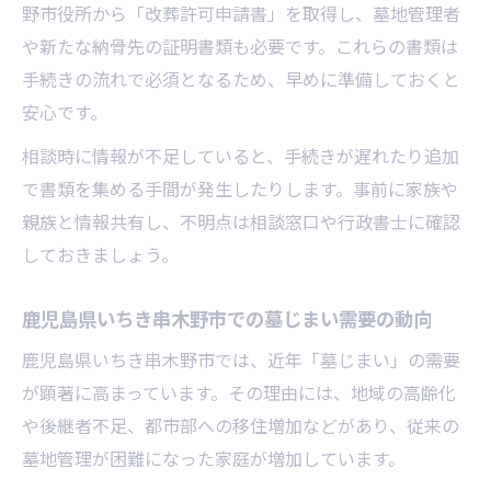
墓じまいを巡る親族間トラブル防止のポイ
野市役所から「改葬許可申請書」を取得し、墓地管理者
ント
や新たな納骨先の証明書類も必要です。これらの書類は
手続きの流れで必須となるため、早めに準備しておくと
話し合いをスムーズに進める準備と工夫
安心です。
供養方法や移転先について意見をまとめる
方法
相談時に情報が不足していると、手続きが遅れたり追加
親族全員が納得する墓じまいの進め方
で書類を集める手間が発生したりします。事前に家族や
親族と情報共有し、不明点は相談窓口や行政書士に確認
墓じまい相談時に配慮したい伝え方の工夫
しておきましょう。
安心のための供養方法や移転先選びのコツ
墓じまい後の供養方法を選ぶ際のポイント
鹿児島県いちき串木野市での墓じまい需要の動向
納骨堂や永代供養のメリットと注意点
鹿児島県いちき串木野市では、近年「墓じまい」の需要
移転先選びで後悔しないための比較方法
が顕著に高まっています。その理由には、地域の高齢化
供養方法ごとの費用や特徴をわかりやすく
や後継者不足、都市部への移住増加などがあり、従来の
解説
墓地管理が困難になった家庭が増加しています。
ご家族の希望に合った供養先選びのコツ