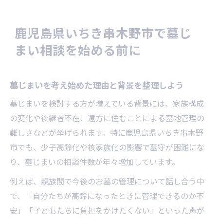
鹿児島県いちき串木野市での墓じまい需要
の動向
鹿児島県いちき串木野市で墓じ
墓じまい相談時に押さえるべき注意点とは
まい相談を始める前に
墓じまいの基本的な流れと進め方の概要
墓じまいの費用や手続きポイントを徹底解説
墓じまいを考え始めた理由と背景を整理しよう
墓じまい費用の内訳と相場をわかりやすく
解説
墓じまいを検討する方が増えている背景には、家族構成
手続きに必要な申請や改葬許可の流れとは
の変化や後継者不在、遠方に住むことによる墓地管理の
墓じまい業者選びと見積もり比較のコツ
難しさなどが挙げられます。特に鹿児島県いちき串木野
市でも、少子高齢化や核家族化の影響で墓守が困難にな
費用トラブルを防ぐための注意点まとめ
り、墓じまいの相談件数が年々増加しています。
行政書士依頼時に知っておきたい費用ポイ
ント
例えば、親族間で今後のお墓の管理について話し合う中
で、「自分たちが高齢になったときに管理できるのか不
初めての墓じまいに役立つ相談窓口の活用法
安」「子どもたちに負担をかけたくない」といった声が
地域の墓じまい相談窓口を効果的に利用し