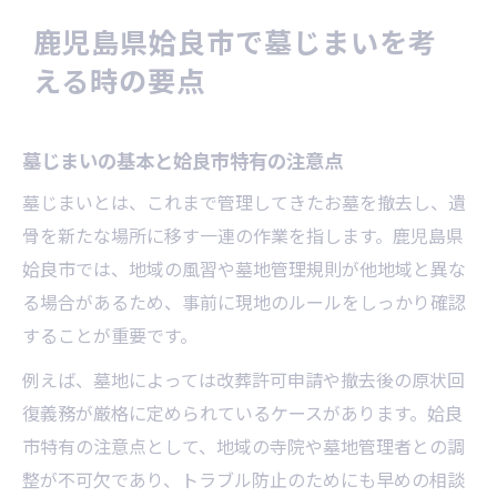
墓じまいの手順を姶良市で解説する理由
鹿児島県姶良市で墓じまいを考
姶良市の墓じまい手続きの流れを解説
える時の要点
墓じまい準備で必要な書類と確認事項
現地調査から墓じまい完了までのポイント
墓じまいの基本と姶良市特有の注意点
遺骨の取り扱い方・移転の基礎知識
墓じまいとは、これまで管理してきたお墓を撤去し、遺
姶良市における墓じまいの注意点まとめ
骨を新たな場所に移す一連の作業を指します。鹿児島県
家族トラブルを避ける墓じまいの工夫
姶良市では、地域の風習や墓地管理規則が他地域と異な
墓じまいで生じやすい家族の意見対立
る場合があるため、事前に現地のルールをしっかり確認
家族会議で意見調整する具体的な方法
することが重要です。
墓じまい時の親族間トラブル事例と対策
例えば、墓地によっては改葬許可申請や撤去後の原状回
家族と寺院へ配慮した墓じまい進め方
復義務が厳格に定められているケースがあります。姶良
家族の想いを尊重する墓じまいの工夫
市特有の注意点として、地域の寺院や墓地管理者との調
費用負担を減らす墓じまいのポイント
整が不可欠であり、トラブル防止のためにも早めの相談