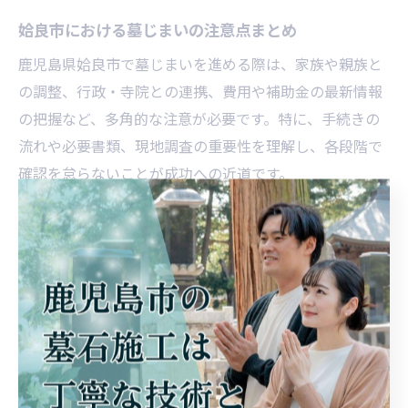
姶良市における墓じまいの注意点まとめ
鹿児島県姶良市で墓じまいを進める際は、家族や親族と
の調整、行政・寺院との連携、費用や補助金の最新情報
の把握など、多角的な注意が必要です。特に、手続きの
流れや必要書類、現地調査の重要性を理解し、各段階で
確認を怠らないことが成功への近道です。
また、墓じまいには思わぬトラブルや追加費用が発生す
ることもあります。失敗を防ぐためには、事前相談や見
積もりの比較、信頼できる業者選びがポイントです。姶
良市独自の補助金制度なども活用し、費用負担の軽減を
図りましょう。
最終的には、ご家族の意向や故人への敬意を最優先に考
え、無理のない計画を立てて進めることが大切です。地