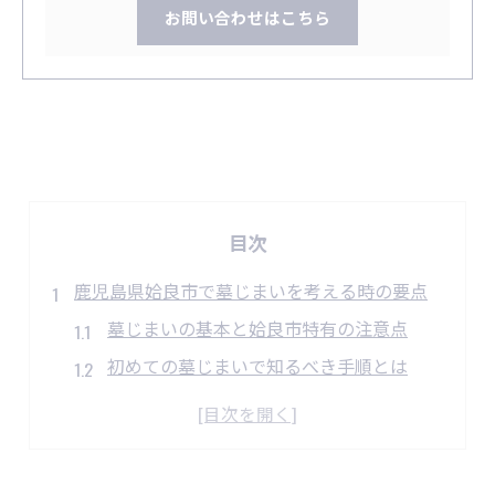
お問い合わせはこちら
目次
鹿児島県姶良市で墓じまいを考える時の要点
墓じまいの基本と姶良市特有の注意点
初めての墓じまいで知るべき手順とは
墓じまい前に家族と話し合う重要性
姶良市で墓じまい支援制度の有無を確認
墓じまいの相談先と選び方のポイント