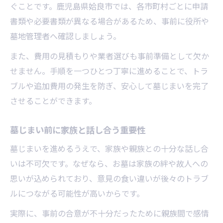
必要書類と申請時の注意点まとめ
ぐことです。鹿児島県姶良市では、各市町村ごとに申請
姶良市での改葬許可申請のポイント
書類や必要書類が異なる場合があるため、事前に役所や
墓地管理者へ確認しましょう。
行政窓口での墓じまい相談の進め方
トラブルを防ぐ墓じまい手続き術
また、費用の見積もりや業者選びも事前準備として欠か
せません。手順を一つひとつ丁寧に進めることで、トラ
ブルや追加費用の発生を防ぎ、安心して墓じまいを完了
させることができます。
墓じまい前に家族と話し合う重要性
墓じまいを進めるうえで、家族や親族との十分な話し合
いは不可欠です。なぜなら、お墓は家族の絆や故人への
思いが込められており、意見の食い違いが後々のトラブ
ルにつながる可能性が高いからです。
実際に、事前の合意が不十分だったために親族間で感情