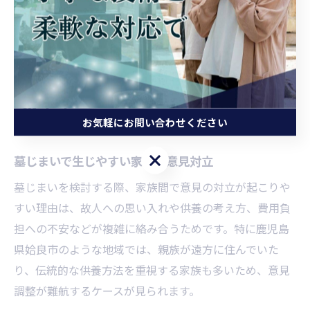
域の専門家や業者のサポートも積極的に利用し、納得の
いく墓じまいを実現してください。
家族トラブルを避ける墓じまい
の工夫
お気軽にお問い合わせください
お気軽にお問い合わせください
墓じまいで生じやすい家族の意見対立
墓じまいを検討する際、家族間で意見の対立が起こりや
すい理由は、故人への思い入れや供養の考え方、費用負
担への不安などが複雑に絡み合うためです。特に鹿児島
県姶良市のような地域では、親族が遠方に住んでいた
り、伝統的な供養方法を重視する家族も多いため、意見
調整が難航するケースが見られます。