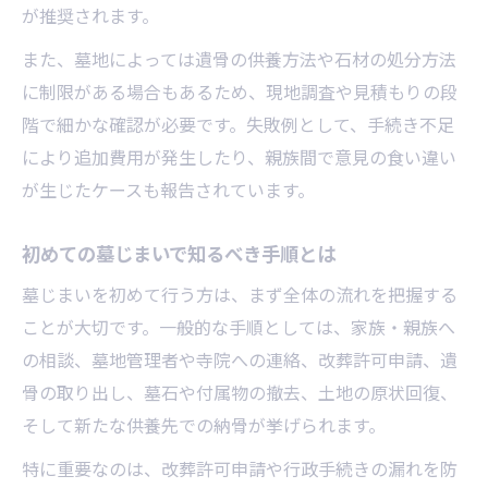
墓じまい費用の内訳と節約のコツ
が推奨されます。
姶良市で費用負担を抑える方法とは
また、墓地によっては遺骨の供養方法や石材の処分方法
墓じまい費用相場と業者選びの注意点
に制限がある場合もあるため、現地調査や見積もりの段
階で細かな確認が必要です。失敗例として、手続き不足
お金がない場合の墓じまい対策法
により追加費用が発生したり、親族間で意見の食い違い
見積もり比較で墓じまい費用を検討
が生じたケースも報告されています。
補助金を活用した墓じまいの進め方
墓じまい補助金の申請条件と注意点
初めての墓じまいで知るべき手順とは
姶良市で使える墓じまい補助金の情報
墓じまいを初めて行う方は、まず全体の流れを把握する
補助金を賢く使い墓じまい費用を抑える
ことが大切です。一般的な手順としては、家族・親族へ
補助金の申請タイミングと必要書類一覧
の相談、墓地管理者や寺院への連絡、改葬許可申請、遺
墓じまいと補助金の最新事情を解説
骨の取り出し、墓石や付属物の撤去、土地の原状回復、
行政手続きに強くなる墓じまいの心得
そして新たな供養先での納骨が挙げられます。
墓じまい行政手続きの具体的な流れ
特に重要なのは、改葬許可申請や行政手続きの漏れを防