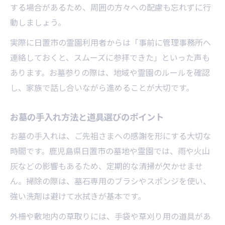
お墓参りと永代供養の特徴を比較
する場合があるため、周囲の方々への配慮も忘れずに行
動しましょう。
納骨先を選ぶ際に注意したいお墓事情
お墓の納骨方法と手続きの流れ解説
実際に日置市の霊園利用者からは「事前に管理事務所へ
連絡しておくと、スムーズに参拝できた」といった声も
お墓参りで考える納骨と永代供養の違い
あります。お墓参りの際は、地域や霊園のルールを確認
お墓選びで役立つ永代供養のポイント
し、家族で話し合いながら進めることが大切です。
家族と進めるお墓参り計画のコツ
お墓参り計画で家族が話し合うべき点
お墓の手入れ方法と道具選びのポイント
お墓じまい相談を家族で進める方法
お墓の手入れは、ご先祖さまへの感謝を形にする大切な
お墓参りのスケジュール調整の考え方
時間です。鹿児島県日置市の墓地や霊園では、雨や火山
お墓に関する家族間の意見調整のコツ
灰などの影響もあるため、定期的な清掃が欠かせませ
お墓参り計画で家族が協力する秘訣
ん。掃除の際は、墓石専用のブラシやスポンジを使い、
お寺や管理者との相談ポイント紹介
強い洗剤は避けて水拭きが基本です。
お墓参り時に管理者へ確認したい事項
外柵や敷地内の草取りには、手袋や草刈り用の道具があ