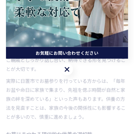
す。例えば、墓前でのお線香やお花、お供え物は、心を
込めた供養の一つです。
近年では、従来の仏式供養だけでなく、樹木葬や納骨堂
といった新しい形態も増えてきました。これにより、家
族のライフスタイルや考え方に合わせた供養が選択でき
るようになっています。供養方法を選ぶ際は、ご家族や
お気軽にお問い合わせください
ご親戚としっかり話し合い、納得できる形を見つけるこ
お気軽にお問い合わせください
とが大切です。
実際に日置市でお墓参りを行っている方からは、「毎年
お盆や命日に家族で集まり、先祖を偲ぶ時間が自然と家
族の絆を深めている」といった声もあります。供養の方
法を見直すことは、家族の今後の関係性にも影響するこ
とが多いので、慎重に進めましょう。