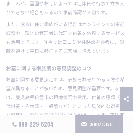
ませんが、霊園やお寺によっては定休日や行事で立ち入
りできない場合もあるので事前確認が大切です。
また、遠方に住む親族がいる場合はオンラインでの事前
調整や、現地の管理者に代理で供養を依頼するサービス
も活用できます。昨今では口コミや体験談を参考に、混
雑を避けて平日に参拝するご家族も増えています。
お墓に関する家族間の意見調整のコツ
お墓に関する意思決定では、家族それぞれの考え方や希
望が異なることが多いため、意見調整が重要です。まず
は、鹿児島県日置市の現地状況や費用、供養の種類（永
代供養・樹木葬・一般墓など）といった具体的な選択肢
を整理し、全員の意見を聞く場を設けましょう。専門家
099-229-5204
による無料相談や資料請求も活用すると、客観的な判断
お問い合わせ
材料が増えます。