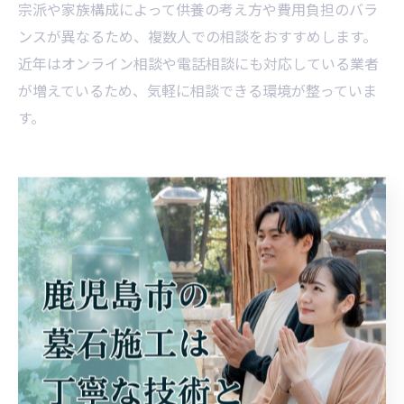
宗派や家族構成によって供養の考え方や費用負担のバラ
ンスが異なるため、複数人での相談をおすすめします。
近年はオンライン相談や電話相談にも対応している業者
が増えているため、気軽に相談できる環境が整っていま
す。
納得できる供養方法とは何か考
える
お墓参りと供養方法の関係を理解する
お墓参りは、鹿児島県日置市でも家族やご先祖様への感
謝や祈りを伝える大切な行為です。供養方法は宗派や家
庭ごとに異なりますが、お墓参りと密接に関係していま