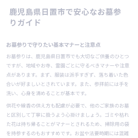
お墓にまつわる費用の基本を解説
鹿児島県日置市で安心なお墓参
お墓の維持費用と必要な手続きの流れ
りガイド
お墓参りや供養にかかる費用の目安
お墓の費用を抑える方法と見積もり比較
お墓参りで守りたい基本マナーと注意点
お墓じまい時に想定したい費用ポイント
お墓参りは、鹿児島県日置市でも大切なご供養のひとつ
お墓の費用相談は誰にすべきか考える
ですが、地域やお寺、霊園ごとに守るべきマナーや注意
納得できる供養方法とは何か考える
点があります。まず、服装は派手すぎず、落ち着いた色
お墓参りと供養方法の関係を理解する
合いが好ましいとされています。また、参拝前には手を
お墓にまつわる現代的な供養の選択肢
洗い、心身を清めることが基本です。
お墓参りで大切にしたい供養の心
供花や線香の供え方も配慮が必要で、他のご家族のお墓
家族の想いを形にする供養の種類
と区別して丁寧に扱うよう心掛けましょう。ゴミや枯れ
お墓参りと永代供養の違いを知る
た花は持ち帰ることがマナーとされるため、掃除用の袋
永代供養や納骨の選び方を伝授
を持参するのもおすすめです。お盆や法要時期には混雑