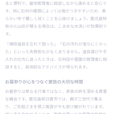
お墓の供養や管理で相談すべき内容
ると便利で、墓地管理者に相談しながら進めると安心で
お墓参り前にお寺へ伝えるべきポイント
す。特に石材の種類によっては傷がつきやすいため、柔
らかい布で優しく拭くことを心掛けましょう。鹿児島特
お墓じまい時の管理者との連絡方法
有の火山灰が積もる場合は、こまめな水洗いが効果的で
お墓の維持管理での相談例を紹介
す。
「掃除道具を忘れて困った」「石の汚れが落ちにくかっ
た」といった失敗例も少なくありません。道具選びや手
入れの仕方に迷ったときは、石材店や霊園の管理者に相
談すると、具体的なアドバイスが得られます。
お墓参りが心をつなぐ家族の大切な時間
お墓参りは単なる行事ではなく、家族の絆を深める貴重
な機会です。鹿児島県日置市では、親子三世代で集ま
り、ご先祖さまを偲ぶ風習が今も受け継がれています。