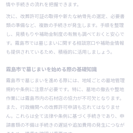
見積もり比較で賢く墓じまい費用を削減
情や手続きの流れを把握できます。
墓じまい代行費用とサービス内容の違い
次に、改葬許可証の取得や新たな納骨先の選定、必要書
霧島市で使える補助金の活用ポイント解説
類の準備など、複数の手続きが発生します。手順を整理
墓じまい補助金の申請条件と手続きの流れ
し、見積もりや補助金制度の有無も調べておくと安心で
霧島市の墓じまい補助金を活用するコツ
す。霧島市では墓じまいに関する相談窓口や補助金情報
補助金利用時の墓じまい代行活用法
も提供されているため、積極的に活用しましょう。
補助金対象となる墓じまいケース例解説
霧島市で墓じまいを始める際の基礎知識
行政窓口での墓じまい補助金相談方法
霧島市で墓じまいを進める際には、地域ごとの墓地管理
親族との調整や書類手続きが円滑に進む秘訣
規約や条例に注意が必要です。特に、墓地の撤去や整地
墓じまい時の親族合意を得るための進め方
作業には霧島市内の石材店の協力が不可欠となります。
書類作成や申請手続きをスムーズに行うコ
また、行政機関への改葬許可申請も忘れてはなりませ
ツ
ん。これらは全て法律や条例に基づく手続きであり、申
親族間トラブルを防ぐ墓じまいの話し合い
請書類の不備は手続きの遅延や追加費用の発生につなが
方