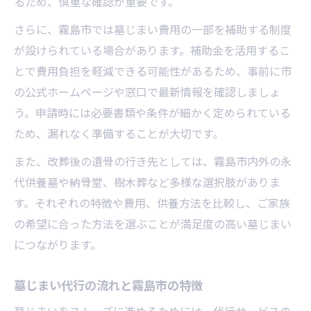
るため、慎重な確認が重要です。
行政書士を活用した墓じまい書類サポート
さらに、霧島市では墓じまい費用の一部を補助する制度
墓じまい手続きに必要な書類とその準備法
が設けられている場合があります。補助金を活用するこ
改葬先選びと永代供養への切り替えアイデア
とで費用負担を軽減できる可能性があるため、事前に市
墓じまい後の改葬先はどう選ぶべきか
の公式ホームページや窓口で最新情報を確認しましょ
永代供養の特徴と墓じまい後の選択肢
う。申請時には必要書類や条件が細かく定められている
樹木葬や合同供養墓など多様な供養方法
ため、漏れなく準備することが大切です。
改葬許可申請時の墓じまい実践アドバイス
また、改葬後の遺骨の行き先としては、霧島市内外の永
遺骨の移動や納骨先相談のポイント
代供養墓や納骨堂、樹木葬など多様な選択肢がありま
す。それぞれの特徴や費用、供養方法を比較し、ご家族
の希望に合った方法を選ぶことが満足度の高い墓じまい
につながります。
墓じまい代行の流れと霧島市の特徴