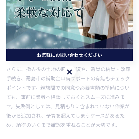
墓じまいを見積もり依頼する際は、いくつかのチェック
ポイントを押さえておくことが重要です。まず、現地調
査をしっかり行い、墓石や付属物の状態、墓所の広さや
立地条件を正確に伝えることが費用の正確な算出につな
がります。また、見積もりにはどこまでの作業が含まれ
ているのか、追加費用が発生する条件も必ず確認しまし
お気軽にお問い合わせください
ょう。
さらに、撤去後の土地の原状回復や、遺骨の納骨・改葬
お気軽にお問い合わせください
手続き、霧島市の補助金申請サポートの有無もチェック
ポイントです。親族間での同意や必要書類の準備につい
ても、事前に業者へ相談しておくとスムーズに進みま
す。失敗例としては、見積もりに含まれていない作業が
後から追加され、予算を超えてしまうケースがあるた
め、納得のいくまで確認を重ねることが大切です。