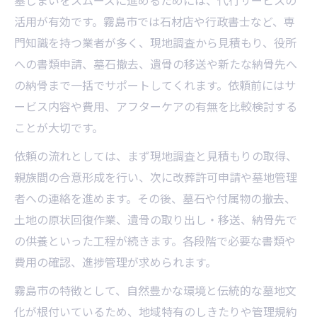
墓じまいをスムーズに進めるためには、代行サービスの
活用が有効です。霧島市では石材店や行政書士など、専
門知識を持つ業者が多く、現地調査から見積もり、役所
への書類申請、墓石撤去、遺骨の移送や新たな納骨先へ
の納骨まで一括でサポートしてくれます。依頼前にはサ
ービス内容や費用、アフターケアの有無を比較検討する
ことが大切です。
依頼の流れとしては、まず現地調査と見積もりの取得、
親族間の合意形成を行い、次に改葬許可申請や墓地管理
者への連絡を進めます。その後、墓石や付属物の撤去、
土地の原状回復作業、遺骨の取り出し・移送、納骨先で
の供養といった工程が続きます。各段階で必要な書類や
費用の確認、進捗管理が求められます。
霧島市の特徴として、自然豊かな環境と伝統的な墓地文
化が根付いているため、地域特有のしきたりや管理規約