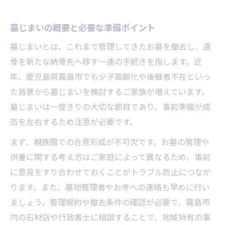
め方
墓じまいの概要と必要な準備ポイント
霧島市で安心できる墓じまいサービスの特
徴
墓じまいとは、これまで管理してきたお墓を撤去し、遺
口コミや評判を活用した墓じまい代行選定
骨を新たな納骨先へ移す一連の手続きを指します。近
法
年、鹿児島県霧島市でも少子高齢化や後継者不在といっ
た背景から墓じまいを検討するご家族が増えています。
費用や対応範囲を比較する墓じまい業者選
墓じまいは一度きりの大切な節目であり、事前準備が成
び
否を左右するため注意が必要です。
見積もり依頼時の墓じまいチェックポイン
ト
まず、親族間での合意形成が不可欠です。お墓の管理や
供養に関する考え方はご家庭によって異なるため、事前
費用面が気になる方へ向けた墓じまい実践法
に意見をすり合わせておくことがトラブル防止につなが
墓じまい費用の内訳と相場を詳しく解説
ります。また、墓地管理者やお寺への連絡も早めに行い
費用を抑えるための墓じまい実践ポイント
ましょう。管理規約や撤去条件の確認が必要で、霧島市
霧島市で利用できる墓じまい費用節約術
内の石材店や行政書士に相談することで、地域特有の事