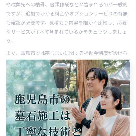
や改葬先への納骨、書類作成などが含まれるのが一般的
ですが、追加でかかる料金やオプションサービスの有無
も確認が必要です。見積もり内容を細かく比較し、必要
なサービスがすべて含まれているかをチェックしましょ
う。
また、霧島市では墓じまいに関する補助金制度が設けら
れている場合があり、費用軽減につながることもありま
す。業者によっては補助金申請のサポートを行っている
ところもあるため、事前に相談することをおすすめしま
す。費用だけでなく、対応範囲やアフターサポートの内
容も総合的に判断することが、後悔しない業者選びのコ
ツです。
見積もり依頼時の墓じまいチェックポイント