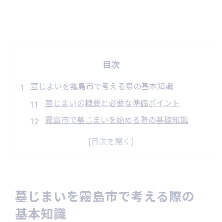
目次
墓じまいを霧島市で考える際の基本知識
墓じまいの概要と必要な準備ポイント
霧島市で墓じまいを始める際の基礎知識
墓じまい代行の流れと霧島市の特徴
改葬や永代供養を見据えた墓じまいの進め
方
墓じまいサービスの利用メリットと注意点
墓じまいを霧島市で考える際の
安心代行サービス選びのコツとは
基本知識
墓じまい代行業者の選び方と信頼性の見極