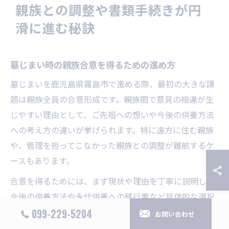
親族との調整や書類手続きが円
滑に進む秘訣
墓じまい時の親族合意を得るための進め方
墓じまいを鹿児島県霧島市で進める際、最初の大きな課
題は親族全員の合意形成です。親族間で意見の相違が生
じやすい理由として、ご先祖への想いや今後の供養方法
への考え方の違いが挙げられます。特に遠方に住む親族
や、管理を担ってこなかった親族との調整が難航するケ
ースもあります。
合意を得るためには、まず現状や理由を丁寧に説明し、
今後の供養方法や永代供養への移行案など具体的な選択
肢を提示することが重要です。霧島市の場合、改葬や墓
099-229-5204
お問い合わせ
じまいの補助金制度の有無など、地域特有の情報も共有