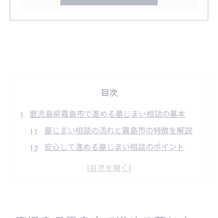
目次
鹿児島県霧島市で進める墓じまい相談の基本
墓じまい相談の流れと霧島市の特徴を解説
安心して進める墓じまい相談のポイント
墓じまい相談でよくある疑問と解決策
墓じまい相談の前に準備すべきこととは
墓じまい相談が必要となる家庭の事情とは
墓じまいに迷ったら霧島市の補助金情報をチェ