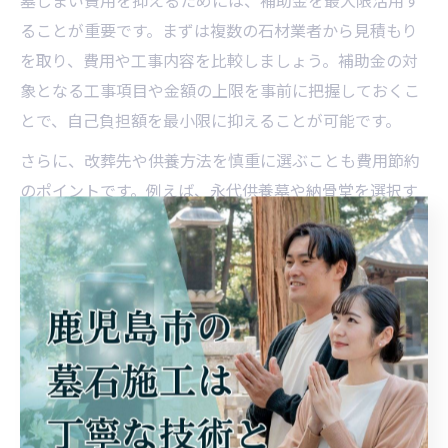
墓じまい費用を抑えるためには、補助金を最大限活用す
ることが重要です。まずは複数の石材業者から見積もり
を取り、費用や工事内容を比較しましょう。補助金の対
象となる工事項目や金額の上限を事前に把握しておくこ
とで、自己負担額を最小限に抑えることが可能です。
さらに、改葬先や供養方法を慎重に選ぶことも費用節約
のポイントです。例えば、永代供養墓や納骨堂を選択す
ることで、維持管理費が軽減される場合があります。利
用者の声として「補助金を活用しつつ、信頼できる石材
店と相談しながら進めたことで納得のいく墓じまいがで
きた」という事例も多く、専門家のサポートを得ること
で失敗リスクを減らすことができます。
スムーズな墓じまい手続きの流