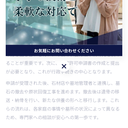
れを解説
墓じまい手続きの基本ステップと流れ
墓じまいは、まず現状の墓所の確認から始まります。鹿
児島県霧島市で墓じまいを検討する際は、家族や親族と
お気軽にお問い合わせください
十分な話し合いを行い、今後の供養方法や納骨先を決め
ることが重要です。次に、改葬許可申請書の作成と提出
お気軽にお問い合わせください
が必要となり、これが行政手続きの中心となります。
申請が受理された後、石材店や墓地管理者と連携し、墓
石の撤去や原状回復工事を進めます。撤去後は遺骨の移
送・納骨を行い、新たな供養の形へと移行します。これ
らの流れは、各家庭の事情や墓所の状況によって異なる
ため、専門家への相談が安心への第一歩です。