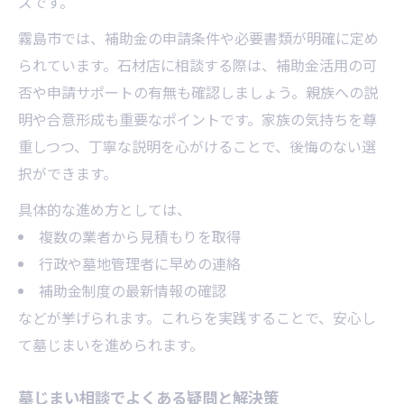
ズです。
墓じまいに必要な行政手続きの流れとは
霧島市では、補助金の申請条件や必要書類が明確に定め
改葬申請をスムーズに進める墓じまい相談
られています。石材店に相談する際は、補助金活用の可
書類不備を防ぐ墓じまい相談のポイント
否や申請サポートの有無も確認しましょう。親族への説
明や合意形成も重要なポイントです。家族の気持ちを尊
行政窓口での墓じまい相談の進め方解説
重しつつ、丁寧な説明を心がけることで、後悔のない選
墓じまいでよくある行政手続きの疑問解消
択ができます。
具体的な進め方としては、
複数の業者から見積もりを取得
行政や墓地管理者に早めの連絡
補助金制度の最新情報の確認
などが挙げられます。これらを実践することで、安心し
て墓じまいを進められます。
墓じまい相談でよくある疑問と解決策