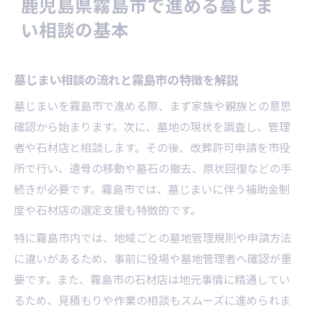
鹿児島県霧島市で進める墓じま
ック
い相談の基本
墓じまいと霧島市の補助金制度の概要紹介
補助金を活用した墓じまい相談の進め方
墓じまい相談の流れと霧島市の特徴を解説
墓じまい相談で補助金申請時の注意事項
墓じまいを霧島市で進める際、まず家族や親族との意思
墓じまい補助金の対象や条件を詳しく解説
確認から始まります。次に、墓地の現状を調査し、管理
墓じまい費用を抑える補助金活用のコツ
者や石材店と相談します。その後、改葬許可申請を市役
スムーズな墓じまい手続きの流れを解説
所で行い、遺骨の移動や墓石の撤去、原状回復などの手
墓じまい手続きの基本ステップと流れ
続きが必要です。霧島市では、墓じまいに伴う補助金制
相談から始まる墓じまい手続きのポイント
度や石材店の選定支援も特徴的です。
墓じまい手続きに必要な書類や準備事項
特に霧島市内では、地域ごとの墓地管理規則や申請方法
石材店と進める墓じまい手続きのコツ
に違いがあるため、事前に役場や墓地管理者へ確認が重
墓じまい手続き中にありがちなトラブル回
要です。また、霧島市の石材店は地元事情に精通してい
避法
るため、見積もりや作業の相談もスムーズに進められま