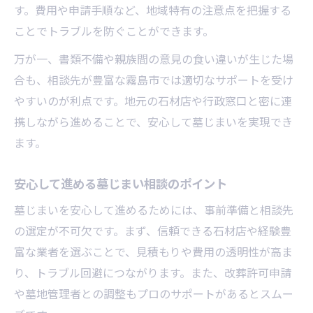
遺骨の移転や納骨先選びで失敗しないコツ
す。費用や申請手順など、地域特有の注意点を把握する
墓じまい後の遺骨移転で気をつける点
ことでトラブルを防ぐことができます。
納骨先選びで後悔しないための墓じまい相
万が一、書類不備や親族間の意見の食い違いが生じた場
談
合も、相談先が豊富な霧島市では適切なサポートを受け
墓じまい時に選ばれる納骨方法の違い
やすいのが利点です。地元の石材店や行政窓口と密に連
携しながら進めることで、安心して墓じまいを実現でき
遺骨引越しの流れと墓じまい相談の手順
ます。
霧島市での納骨先選びと墓じまいの関係
相談時に役立つ墓じまい費用の節約ポイント
安心して進める墓じまい相談のポイント
墓じまい費用を抑える相談のコツを伝授
墓じまいを安心して進めるためには、事前準備と相談先
墓じまい相談時に見積もりで注意したい点
の選定が不可欠です。まず、信頼できる石材店や経験豊
補助金活用で墓じまい費用を節約する方法
富な業者を選ぶことで、見積もりや費用の透明性が高ま
墓じまい相談で費用が変わるポイント解説
り、トラブル回避につながります。また、改葬許可申請
石材店選びが墓じまい費用に与える影響
や墓地管理者との調整もプロのサポートがあるとスムー
行政手続きや改葬申請を安心して進める方法