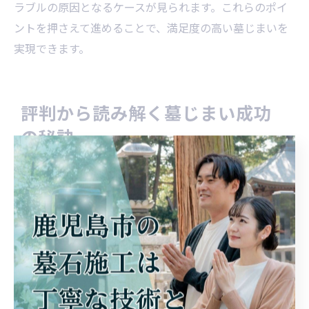
ラブルの原因となるケースが見られます。これらのポイ
ントを押さえて進めることで、満足度の高い墓じまいを
実現できます。
評判から読み解く墓じまい成功
の秘訣
評判の良い墓じまい業者の見極め方
鹿児島県薩摩川内市で墓じまいを検討する際には、評判
の良い業者選びが大切です。評判が高い業者は、過去の
実績や利用者の口コミ、対応の丁寧さが共通していま
す。具体的には、現地の状況確認をしっかり行い、見積
もりや作業内容について分かりやすく説明してくれる点