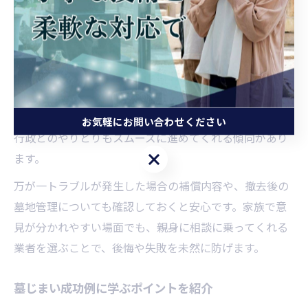
が信頼につながります。
業者の選定時は、複数社に見積もりを依頼し、費用の内
訳や追加料金の有無を比較しましょう。口コミサイトや
地域掲示板での評判も参考になりますが、実際に相談し
た際の対応や説明の丁寧さも重要な判断材料です。
また、改葬や永代供養の実績が豊富な業者は、手続きや
お気軽にお問い合わせください
行政とのやりとりもスムーズに進めてくれる傾向があり
お気軽にお問い合わせください
ます。
万が一トラブルが発生した場合の補償内容や、撤去後の
墓地管理についても確認しておくと安心です。家族で意
見が分かれやすい場面でも、親身に相談に乗ってくれる
業者を選ぶことで、後悔や失敗を未然に防げます。
墓じまい成功例に学ぶポイントを紹介