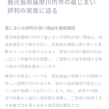
鹿児島県薩摩川内市の墓じまい
費用面で安心できる墓じまいの進め方とは
評判の実態に迫る
墓じまい費用の内訳と相場を把握しよう
鹿児島県薩摩川内市で費用を抑えるコツ
墓じまいの評判が高い理由を徹底解説
見積もり比較で墓じまい費用を節約する方
法
鹿児島県薩摩川内市で墓じまいの評判が高い理由は、地
域密着型の丁寧な対応と、各家族の事情に寄り添った柔
墓じまい費用の相談先とサポート体制
軟なサービスが挙げられます。現地の状況や墓所の形状
安く済ませるための墓じまいポイント集
に応じて作業方法を調整し、ご遺族の不安を軽減する取
評判から読み解く墓じまい成功の秘訣
り組みが評価を集めています。
評判の良い墓じまい業者の見極め方
費用や手続きについても、現地調査や見積もりの段階で
墓じまい成功例に学ぶポイントを紹介
詳しい説明が行われるため、後から追加費用が発生しに
口コミから得た墓じまいの注意事項
くい点が信頼につながっています。特に、納骨や改葬、
鹿児島県薩摩川内市で多い成功パターン
永代供養など幅広い選択肢を提案し、ご家族が納得でき
評判から見える満足度の高い墓じまい
る供養方法を選べる点も高評価の要因です。