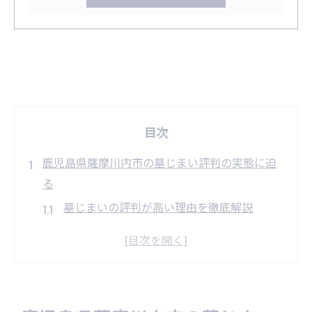
目次
鹿児島県薩摩川内市の墓じまい評判の実態に迫
る
墓じまいの評判が高い理由を徹底解説
鹿児島県薩摩川内市での墓じまい体験談
口コミから見る墓じまい業者選びの傾向
墓じまい評判の良し悪しを比較検証
地域で信頼される墓じまいの特徴とは