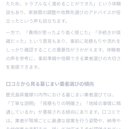
墓じまい後の永代供養先の選び方とは
たため、トラブルなく進めることができた」という体験
樹木葬や納骨堂など改葬先の種類を比較
談もあり、家族間の調整や改葬先選びのアドバイスが役
改葬先選びで重視すべき墓じまいの視点
立ったという声も目立ちます。
永代供養の費用や手続きに関する注意点
一方で、「費用が思ったより高く感じた」「手続きが煩
家族の希望に沿った改葬先の見つけ方
雑だった」という意見もあり、事前に見積もりや流れを
しっかり確認することの重要性がうかがえます。体験者
の声を参考に、事前準備や信頼できる業者選びの大切さ
を実感できます。
口コミから見る墓じまい業者選びの傾向
鹿児島県薩摩川内市における墓じまい業者選びでは、
「丁寧な説明」「見積もりの明確さ」「地域の事情に精
通しているか」が重視される傾向にあります。口コミで
は、業者が現場ごとに最適な提案を行う姿勢や、納骨や