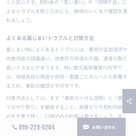
くと安心です。契約後の「思い違い」や「説明不足」に
よるトラブルを防ぐためにも、納得のいくまで確認を重
ねましょう。
よくある墓じまいトラブルと対策方法
墓じまい時によくあるトラブルには、費用の追加請求や
作業内容の認識違い、改葬許可申請の不備、遺骨の取り
扱いミスなどがあります。特に鹿児島県薩摩川内市で
は、地域独自の慣習や寺院・霊園ごとのルールも影響す
るため、事前の確認が不可欠です。
対策方法としては、まず「事前の十分な説明」と「書面
でのやり取り」を徹底すること。見積もりや契約内容は
必ず文書で残し、口頭のみの約束は避けましょう。ま
た、改葬許可申請や補助金申請の際は、必要書類や手続
099-229-5204
お問い合わせ
きの流れを業者としっかり確認し、分からない点は早め