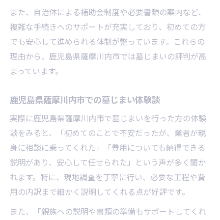
補助金も活用した墓じまい費用節約術
また、自治体による補助金制度や必要書類の案内など、
墓じまい補助金の申請ポイントを解説
複雑な手続きへのサポートが充実しており、初めての方
鹿児島県内の墓じまい補助金最新情報
でも安心して進められる体制が整っています。これらの
補助金を活用した墓じまい費用の減らし方
理由から、鹿児島県薩摩川内市では墓じまいの評判が高
まっています。
申請に必要な書類と手続きをチェック
墓じまい補助制度とその活用事例紹介
鹿児島県薩摩川内市での墓じまい体験談
失敗例に学ぶ墓じまいトラブル回避法
実際に鹿児島県薩摩川内市で墓じまいを行った方の体験
墓じまいトラブル事例から学ぶ注意点
談をみると、「初めてのことで不安だったが、業者が親
費用面で失敗しない墓じまいの進め方
身に相談に乗ってくれた」「費用についても納得できる
契約前に確認したい墓じまいの注意事項
説明があり、安心して任せられた」という声が多く聞か
よくある墓じまいトラブルと対策方法
れます。特に、現地調査を丁寧に行い、必要な工程や費
家族間のトラブルを避けるための工夫
用の内訳まで細かく説明してくれる点が好評です。
永代供養を含めた改葬先選びのポイント
また、「親族への説明や書類の準備もサポートしてくれ