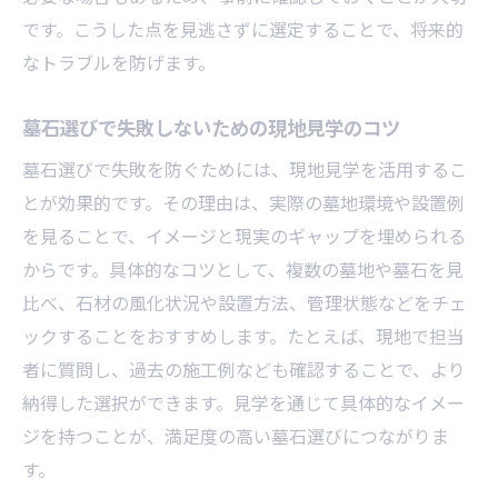
墓石を傷めないお参り方法のポイント
です。こうした点を見逃さずに選定することで、将来的
家族で守りたい墓石管理時の注意事項
なトラブルを防げます。
お墓参りの際の迷信や常識を解説
墓石案内で知る現代のお墓参りマナー
墓石選びで失敗しないための現地見学のコツ
家族で納得できる墓石案内の進め方
墓石選びで失敗を防ぐためには、現地見学を活用するこ
家族の意見を尊重した墓石案内の進め方
とが効果的です。その理由は、実際の墓地環境や設置例
墓石案内で信頼できる業者選びの視点
を見ることで、イメージと現実のギャップを埋められる
家族会議で決めたい墓石選びのポイント
からです。具体的なコツとして、複数の墓地や墓石を見
比べ、石材の風化状況や設置方法、管理状態などをチェ
墓石案内を通じた納得感ある話し合い術
ックすることをおすすめします。たとえば、現地で担当
家族が満足できる墓石管理の相談方法
者に質問し、過去の施工例なども確認することで、より
墓石案内で共有したい情報整理のコツ
納得した選択ができます。見学を通じて具体的なイメー
長く安心できる墓石管理の実践ポイント
ジを持つことが、満足度の高い墓石選びにつながりま
墓石案内で長期管理のポイントを把握する
す。
安心が続く墓石管理プランの立て方