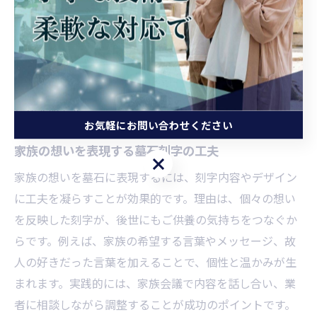
要があるからです。代表的な書体には楷書体や行書体が
ありますが、楷書体は特に読みやすく、故人や家族にも
親しみやすい選択肢です。具体的には、石材の質や既存
文字との調和も考慮し、サンプルを確認しながら決めま
しょう。最終的に、誰もが迷わず読める文字体を選ぶこ
とが大切です。
お気軽にお問い合わせください
家族の想いを表現する墓石刻字の工夫
お気軽にお問い合わせください
家族の想いを墓石に表現するには、刻字内容やデザイン
に工夫を凝らすことが効果的です。理由は、個々の想い
を反映した刻字が、後世にもご供養の気持ちをつなぐか
らです。例えば、家族の希望する言葉やメッセージ、故
人の好きだった言葉を加えることで、個性と温かみが生
まれます。実践的には、家族会議で内容を話し合い、業
者に相談しながら調整することが成功のポイントです。