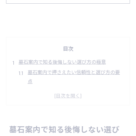
目次
墓石案内で知る後悔しない選び方の極意
墓石案内で押さえたい信頼性と選び方の要
点
後悔しない墓石選びのための基本チェック
リスト
家族が納得できる墓石案内での相談ポイン
ト
墓石案内で知る後悔しない選び
墓石案内で見落としがちな選定時の注意点