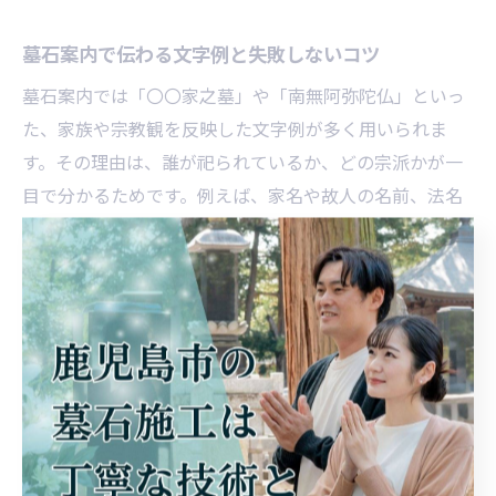
墓石案内で伝わる文字例と失敗しないコツ
墓石案内では「〇〇家之墓」や「南無阿弥陀仏」といっ
た、家族や宗教観を反映した文字例が多く用いられま
す。その理由は、誰が祀られているか、どの宗派かが一
目で分かるためです。例えば、家名や故人の名前、法名
などを刻む場合、誤字や脱字、配列ミスがないよう慎重
に確認しましょう。失敗しないコツは、原稿を複数人で
チェックし、業者とも詳細に打ち合わせを重ねることで
す。これにより、納得感のある仕上がりが実現します。
読みやすい墓石用文字体の選定ポイント
墓石用文字体の選定には、可読性と耐久性が重要です。
なぜなら、長年風雨にさらされても読みやすさを保つ必