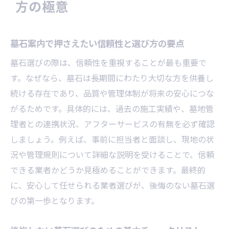
方の極意
墓石選びで失敗しないための現地見学のコ
ツ
墓石案内でよくある疑問とその解決策
墓石案内で押さえたい信頼性と選び方の要点
管理が楽になる墓石のポイントを解説
墓石選びの際は、信頼性を重視することが最も重要で
墓石の管理がしやすい素材とメンテナンス
す。なぜなら、墓石は長期間にわたり大切な方を供養し
方法
続ける存在であり、品質や管理体制が将来の安心につな
日々の手入れが楽になる墓石案内の活用術
がるためです。具体的には、過去の施工実績や、墓地管
理者との連携状況、アフターサービスの有無を必ず確認
将来を見据えた墓石管理のポイントを解説
しましょう。例えば、事前に担当者と面談し、現地の状
墓石案内で知る維持費用と管理負担の軽減
況や管理規則について詳細な説明を受けることで、信頼
策
できる業者かどうか見極めることができます。最終的
墓石の掃除や管理で押さえるべき基本知識
に、安心して任せられる業者選びが、後悔のない墓石選
家族で協力しやすい墓石管理案内の進め方
びの第一歩となります。
墓石に刻む文字選びの注意点とコツ
墓石に刻む文字の意味と選び方の基礎知識