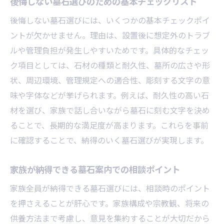
後悔しない墓石選びのための基本チェックリスト
墓石案内で伝わる文字例と失敗しないコツ
後悔しない墓石選びには、いくつかの基本チェックポイ
読みやすい墓石用文字体の選定ポイント
ントが欠かせません。理由は、設置後に想定外のトラブ
家族の想いを表現する墓石刻字の工夫
ルや管理負担が発生しやすいためです。具体的なチェッ
ク項目としては、石材の種類と耐久性、墓所の広さや形
墓石に刻む際の避けたい文字や表現
状、周辺環境、管理規定への適合性、彫刻する文字の意
墓石案内で相談できる文字デザインの具体
味や字体などが挙げられます。例えば、耐久性の高い石
例
材を選び、家族で話し合いながら墓石に刻む文字を決め
無縁墓を避けるための墓石管理術
ることで、長期的な満足度が高まります。これらを事前
無縁墓にならない墓石管理の重要ポイント
に確認することで、納得のいく墓石選びが実現します。
墓石案内で学ぶ無縁墓対策と家族の役割
定期的な墓石管理が無縁墓予防につながる
家族が納得できる墓石案内での相談ポイント
理由
家族全員が納得できる墓石選びには、相談時のポイント
墓石案内を活用した継承計画の立て方
を押さえることが肝心です。家族構成や宗教観、将来の
無縁墓扱いの条件や放置期間の基礎知識
供養方法まで考慮し、意見を集約することが大切だから