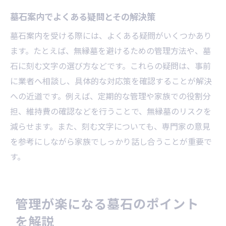
墓石案内でよくある疑問とその解決策
墓石の定期点検で防げるトラブル例
墓石案内で実践するメンテナンス習慣
墓石案内を受ける際には、よくある疑問がいくつかあり
家族と協力した墓石維持の工夫とコツ
ます。たとえば、無縁墓を避けるための管理方法や、墓
石に刻む文字の選び方などです。これらの疑問は、事前
墓石管理の見直しタイミングと注意事項
に業者へ相談し、具体的な対応策を確認することが解決
への近道です。例えば、定期的な管理や家族での役割分
担、維持費の確認などを行うことで、無縁墓のリスクを
減らせます。また、刻む文字についても、専門家の意見
を参考にしながら家族でしっかり話し合うことが重要で
す。
管理が楽になる墓石のポイント
を解説