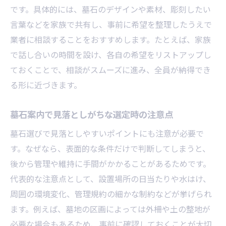
墓石管理で家族が安心するための手続き方
です。具体的には、墓石のデザインや素材、彫刻したい
法
言葉などを家族で共有し、事前に希望を整理したうえで
業者に相談することをおすすめします。たとえば、家族
お墓にコンクリートは必要なのか徹底検証
で話し合いの時間を設け、各自の希望をリストアップし
墓石とコンクリート基礎の必要性を解説
ておくことで、相談がスムーズに進み、全員が納得でき
墓石案内で知るコンクリート使用のメリッ
る形に近づきます。
ト
コンクリートが墓石管理に与える影響とは
墓石案内で見落としがちな選定時の注意点
墓石にコンクリートを使う際の注意点
墓石選びで見落としやすいポイントにも注意が必要で
墓石案内で相談できる施工方法の選択肢
す。なぜなら、表面的な条件だけで判断してしまうと、
コンクリート不要なお墓の特徴と比較
後から管理や維持に手間がかかることがあるためです。
お墓参りで避けたいNG行為と正しい作法
代表的な注意点として、設置場所の日当たりや水はけ、
墓石案内で学ぶお墓参りのNG行為とは
周囲の環境変化、管理規約の細かな制約などが挙げられ
ます。例えば、墓地の区画によっては外柵や土の整地が
正しい墓石前の作法とマナーの基本
必要な場合もあるため、事前に確認しておくことが大切