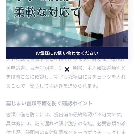
手続きの流れと必要書類のチェック方法
手続きの基本的な流れは、①親族間の合意、②墓地管理
者への相談、③必要書類の準備、④改葬許可申請、⑤許
可証の取得、⑥墓石撤去・改葬先への納骨となります。
各段階で求められる書類をリストアップし、チェックリ
お気軽にお問い合わせください
スト形式で管理すると不備を防げます。例えば、改葬許
可申請書、埋葬証明書、受入証明書、本人確認書類など
お気軽にお問い合わせください
を段階ごとに確認し、完了した項目にはチェックを入れ
ることで、安心して手続きを進められます。
墓じまい書類不備を防ぐ確認ポイント
書類不備を防ぐには、提出前の最終確認が不可欠です。
具体的には、記入漏れや誤字脱字の有無、必要書類の添
付状況、証明書の有効期間などを一つずつチェックしま