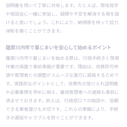
費用や立地から考える永代供養墓の選び方
説明書を用いて丁寧に共有します。たとえば、現地見学
納骨堂利用時の注意点と事前確認事項
や相談会に一緒に参加し、疑問や不安を解消する場を設
改葬先としての共同墓地の選び方とポイン
けると良いでしょう。これにより、納得感を持って協力
ト
体制を築くことができます。
親族間の合意形成を円滑に進めるコツ
薩摩川内市で墓じまいを安心して始めるポイント
墓じまいを成功させる親族間の話し合い方
薩摩川内市で墓じまいを始める際は、行政手続きと現場
意見の違いをまとめるための合意形成術
作業の両面で事前準備が重要です。理由は、改葬許可申
墓じまいの必要性と家族の気持ちを尊重す
請や管理者との調整がスムーズな進行に直結するためで
る
す。実践的なポイントとして、改葬先の受け入れ証明書
親族への説明で役立つ資料やポイント
や必要書類を早めに揃え、墓地管理者への連絡も事前に
トラブル回避のための事前準備と配慮
済ませておきます。例えば、行政窓口での相談や、信頼
合意形成後に進める墓じまい手続きの流れ
できる業者選びも大切です。これらの準備により、手続
改葬許可申請書記入時のポイントまとめ
きの遅延やトラブルを防ぐことができます。
改葬許可申請書を正しく記入するための注