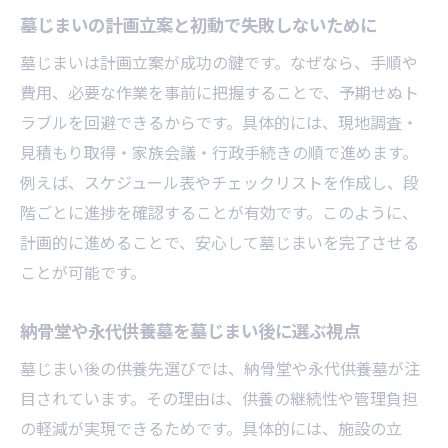
墓じまいの計画立案と初動で失敗しないために
意点
薩摩川内市改葬許可申請時のよくあるミス
墓じまいは計画立案が成功の鍵です。なぜなら、手順や
費用、必要な作業を事前に把握することで、予期せぬト
墓じまいで申請書記入時に必要な情報整理
ラブルを回避できるからです。具体的には、現地調査・
提出書類の記載例と間違えやすいポイント
見積もり取得・家族会議・行政手続きの順で進めます。
申請書記入後に確認すべきチェックリスト
例えば、スケジュール表やチェックリストを作成し、段
行政窓口での対応をスムーズにするコツ
階ごとに進捗を確認することが有効です。このように、
火葬や撤去費用の内訳と相場を徹底解説
計画的に進めることで、安心して墓じまいを完了させる
墓じまいに必要な火葬料金や撤去費用の目
ことが可能です。
安
薩摩川内市火葬料金と墓石撤去の費用内訳
納骨堂や永代供養墓を墓じまい後に選ぶ視点
費用が高くなるケースと節約ポイント
墓じまい後の供養先選びでは、納骨堂や永代供養墓が注
墓じまい費用の相場と実際の支払い例
目されています。その理由は、供養の継続性や管理負担
の軽減が実現できるためです。具体的には、施設の立
撤去作業の流れと見積もり時の注意点