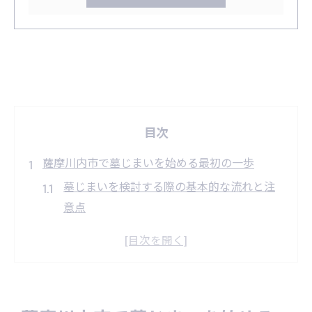
目次
薩摩川内市で墓じまいを始める最初の一歩
墓じまいを検討する際の基本的な流れと注
意点
薩摩川内市の墓地選びと共同墓地の活用方
法
家族や親族と墓じまいの合意形成を進める
コツ