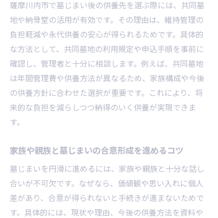
薩摩川内市で墓じまい後の供養先を選ぶ際には、共同墓
見積もり比較で失敗しない墓じまい費用管
地や納骨堂の活用が有効です。その理由は、維持管理の
理
負担軽減や永代供養の安心が得られるためです。具体的
必要な書類と行政手続きの進め方ガイド
な方法として、共同墓地の利用規定や申込手順を事前に
墓じまいに必要な書類と事前準備リスト
確認し、管理者と十分に相談します。例えば、共同墓地
薩摩川内市改葬許可申請書の入手と書き方
は年間管理費や供養方法が異なるため、家族構成や今後
行政手続きで役立つポイントや注意点
の供養方針に合わせた選択が重要です。これにより、将
改葬許可申請時に求められる添付書類とは
来的な負担を減らしつつ納得のいく供養が実現できま
す。
手続きの流れと必要書類のチェック方法
墓じまい書類不備を防ぐ確認ポイント
家族や親族と墓じまいの合意形成を進めるコツ
永代供養墓や納骨堂の選び方と注意点
墓じまいを円滑に進めるには、家族や親族と十分な話し
永代供養墓と納骨堂それぞれの特徴比較
合いが不可欠です。なぜなら、価値観や思い入れに個人
薩摩川内市納骨堂の利用条件と選定基準
差があり、合意が得られないと手続きが進まないためで
墓じまい後の遺骨の安置先選びのコツ
す。具体的には、現状や理由、今後の供養方法を資料や