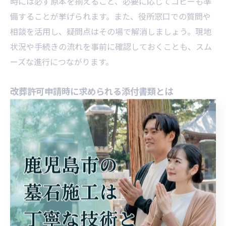
時には必ず原本を揃えること、必要に応じてコピーも準
備することが挙げられます。また、役所窓口での質問や
相談を活用し、疑問点はその場で解消しましょう。現地
状況や手続きの流れを事前に確認しておくことも、スム
ーズな進行につながります。
改葬許可申請時に求められる添付書類とは
改葬許可申請時には、いくつかの添付書類が必要です。
主なものは、現在の墓地管理者が発行する埋葬証明書、
新たな納骨先が発行する受入証明書、そして申請者の本
人確認書類です。これらは行政が改葬の正当性を確認す
るために不可欠です。あらかじめ各証明書の取得方法や
発行までの日数を確認し、余裕をもって準備しましょ
う。添付書類に不備がないかチェックリストを活用する
ことも有効です。