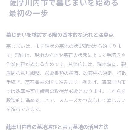
薩摩川内市で墓じまいを始める
薩摩川内市で墓じまいを安心して始めるポ
最初の一歩
イント
墓じまいの計画立案と初動で失敗しないた
めに
墓じまいを検討する際の基本的な流れと注意点
納骨堂や永代供養墓を墓じまい後に選ぶ視
墓じまいは、まず現状の墓地の状況確認から始まりま
点
す。理由は、現地の立地や墓石の状態によって手続きや
費用や補助金も安心の墓じまい手順解説
作業内容が異なるためです。具体的には、現地調査、親
墓じまいの費用相場と補助金活用のポイン
族間の意見調整、必要書類の準備、改葬先の決定、行政
ト
手続き、墓石撤去の順に進みます。例えば、薩摩川内市
薩摩川内市補助金の申請方法と注意点まと
では改葬許可申請書の取得が必要となります。これらを
め
段階的に進めることで、スムーズかつ安心して墓じまい
を進行できます。
墓石撤去や火葬料金の内訳を徹底解説
費用負担を抑える墓じまい手続きのコツ
薩摩川内市の墓地選びと共同墓地の活用方法
鹿児島市の墓じまい補助金情報も参考に