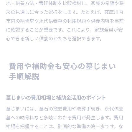
地・供養方法・管理体制を比較検討し、家族の希望や将
火葬・撤去費用の比較と賢い選び方
来の見通しに合った選択をします。たとえば、薩摩川内
薩摩川内市で納得の墓じまいを実現する方法
市内の納骨堂や永代供養墓の利用規約や供養内容を事前
墓じまいを後悔しないための事前準備と心
に確認することが重要です。これにより、家族全員が安
構え
心できる新しい供養のかたちを選択できます。
納得できる墓じまいの流れと実践ポイント
薩摩川内市で安心して墓じまいを進める秘
訣
費用や補助金も安心の墓じまい
経験者の声を活かした墓じまい成功のコツ
手順解説
行政や専門業者との連携の重要性について
最後までサポートを活用した墓じまいの実
墓じまいの費用相場と補助金活用のポイント
現
墓じまいには、墓石の撤去費用や改葬手続き、永代供養
墓への納骨料など多岐にわたる費用が発生します。費用
相場を把握することは、計画的な準備の第一歩です。な