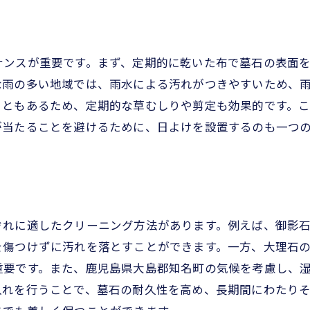
地元の人々の体験談
失敗から学んだ教訓
プロジェクトの背景と結果
ナンスが重要です。まず、定期的に乾いた布で墓石の表面
成功談から学ぶクリーニングの秘訣
な雨の多い地域では、雨水による汚れがつきやすいため、
知名町でのクリーニングの歴史と進化
こともあるため、定期的な草むしりや剪定も効果的です。
が当たることを避けるために、日よけを設置するのも一つ
。
ぞれに適したクリーニング方法があります。例えば、御影
を傷つけずに汚れを落とすことができます。一方、大理石
重要です。また、鹿児島県大島郡知名町の気候を考慮し、
入れを行うことで、墓石の耐久性を高め、長期間にわたり