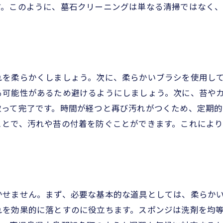
す。このように、墓石クリーニングは単なる清掃ではなく
季節ごとのケア方法
名町特有の気候に対応した墓石のメンテナンス方法
気候の影響とその対策
湿気に強いクリーニング法
れを柔らかくしましょう。次に、柔らかいブラシを使用し
風化を防ぐための対策
る可能性があるため避けるようにしましょう。次に、苔や
台風シーズンのクリーニングポイント
取って完了です。時間が経つと再び汚れがつくため、定期的
季節ごとのメンテナンススケジュール
ことで、汚れや苔の付着を防ぐことができます。これによ
気候に特化したクリーニング剤の選び方
石クリーニングで失敗しないための地元の知恵
地元の知識を活用したクリーニング法
知名町でのよくある失敗例
かせません。まず、必要な基本的な道具としては、柔らか
失敗を防ぐための事前準備
れを効果的に落とすのに役立ちます。スポンジは洗剤を均
地元の人によるおすすめの方法