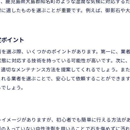
に、鹿児島県大島郡知名町のような湿潤な気候に対応する
プロに相談するタイミング
材に適したものを選ぶことが重要です。例えば、御影石や
正しい情報を得るためのリソース
期間美しさを維持するための墓石クリーニングのコツ
定ポイント
長持ちさせるための工夫
日常的にできる簡単メンテナンス
者を選ぶ際、いくつかのポイントがあります。第一に、業
プロが教える長期間維持の秘訣
状態に対応する技術を持っている可能性が高いです。次に
、適切なメンテナンス方法を提案してくれるでしょう。ま
頻度とタイミングの見極め方
くれる業者を選ぶことで、安心して依頼することができま
お気軽にお問い合わせください
お気軽にお問い合わせください
美しさを保つためのチェックリスト
るでしょう。
古い墓石の再生方法
児島県における墓石の耐久性を高めるクリーニング技術
耐久性を高める最新技術
うイメージがありますが、初心者でも簡単に行える方法が
鹿児島県特有の石材への配慮
剤の入っていない中性洗剤を用いることで石を傷めずに汚