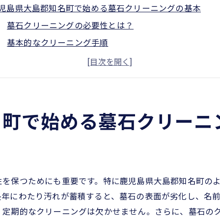
児島県大島郡知名町で始める墓石クリーニングの基本
墓石クリーニングの必要性とは？
基本的なクリーニング手順
使用する道具とその選び方
知名町におけるクリーニング業者の選定ポイント
初心者でもできる簡単クリーニング
定期的なメンテナンスの重要性
名町で始める墓石クリーニ
石の美しさを保つために知っておきたいクリーニングのポ
汚れを防ぐための予防策
素材別クリーニング法
環境に優しい洗剤の選び方
性を保つためにも重要です。特に鹿児島県大島郡知名町の
長年にわたり汚れが蓄積すると、墓石の表面が劣化し、名
美しさを保つために避けるべきこと
、定期的なクリーニングは欠かせません。さらに、墓石の
プロが教えるクリーニングのコツ