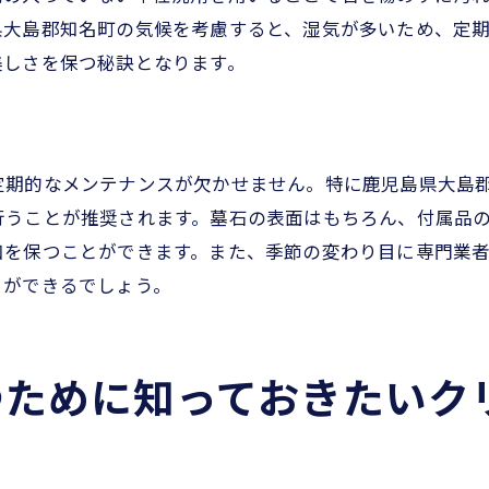
長期間の耐久性を考慮したクリーニング法
県大島郡知名町の気候を考慮すると、湿気が多いため、定
耐久性を高めるための道具と資材
美しさを保つ秘訣となります。
専門家による耐久性評価の重要性
環境に優しい持続可能な技術
境に配慮した地元流の墓石クリーニング方法
定期的なメンテナンスが欠かせません。特に鹿児島県大島
エコフレンドリーな洗剤の選び方
行うことが推奨されます。墓石の表面はもちろん、付属品
自然素材を使ったクリーニング法
和を保つことができます。また、季節の変わり目に専門業
環境に優しいクリーニングの工夫
とができるでしょう。
地域の環境保護を考慮したクリーニング
地元で広まる環境配慮型の実践例
つために知っておきたいク
持続可能なクリーニングとは
名町での墓石クリーニング実施例と成功談
成功したクリーニング事例の紹介