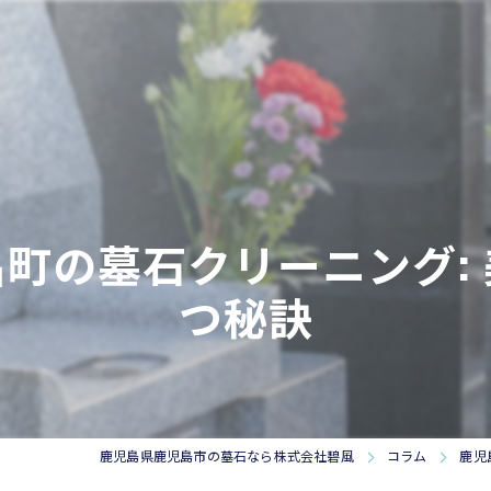
町の墓石クリーニング:
つ秘訣
鹿児島県鹿児島市の墓石なら株式会社碧風
コラム
鹿児